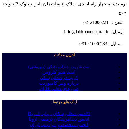
نرسیده به چهار راه اسدی ، پلاک ۲ ساختمان یاس ، بلوک B ، واحد
۵۰۴
تلفن : 02121000221
ایمیل : info@labkhandebartar.ir
موبایل : 533 1000 0919
آخرین مقالات
سدیشن در دندانپزشکی (بیهوشی)
اسید هیپو کلروس
کرونا در دندانپزشکی
درباره ونیر کامپوزیت
ضررهای دهانی قلیان
لینک های مرتبط
آکادمی دندانپزشکان زیبایی امریکا
انجمن دندانپزشکان ترمیمی اروپا
انجمن متخصصین ترمیمی ایران