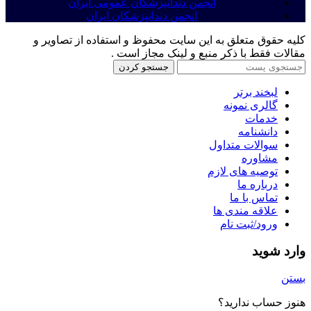
انجمن دندانپزشکان عمومی ایران
انجمن دندانپزشکان ایران
کلیه حقوق متعلق به این سایت محفوظ و استفاده از تصاویر و
مقالات فقط با ذکر منبع و لینک مجاز است .
جستجو کردن
لبخند برتر
گالری نمونه
خدمات
دانشنامه
سوالات متداول
مشاوره
توصیه های لازم
درباره ما
تماس با ما
علاقه مندی ها
ورود/ثبت نام
وارد شوید
بستن
هنوز حساب ندارید؟