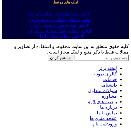
لینک های مرتبط
آکادمی دندانپزشکان زیبایی امریکا
انجمن دندانپزشکان ترمیمی اروپا
انجمن متخصصین ترمیمی ایران
انجمن دندانپزشکان عمومی ایران
انجمن دندانپزشکان ایران
کلیه حقوق متعلق به این سایت محفوظ و استفاده از تصاویر و
مقالات فقط با ذکر منبع و لینک مجاز است .
جستجو کردن
لبخند برتر
گالری نمونه
خدمات
دانشنامه
سوالات متداول
مشاوره
توصیه های لازم
درباره ما
تماس با ما
علاقه مندی ها
ورود/ثبت نام