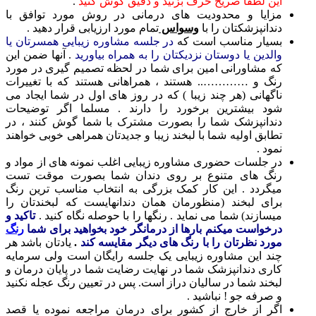
این لطفا صریح حرف بزنید و دقیق گوش کنید
.
مزایا و محدودیت های درمانی در روش مورد توافق با
دندانپزشکتان را با
وسواس
تمام مورد ارزیابی قرار دهید .
بسیار مناسب است که
در جلسه مشاوره زیبایی همسرتان یا
والدین یا دوستان نزدیکتان را به همراه بیاورید
. آنها ضمن این
که مشاورانی امین برای شما در لحظه تصمیم گیری در مورد
رنگ و ………….. هستند ، همراهانی هستند که با تغییرات
ناگهانی (هر چند زیبا ) که در روز های اول در شما ایجاد می
شود بیشترین برخورد را دارند . مسلما اگر توضیحات
دندانپزشک شما را بصورت مشترک با شما گوش کنند ، در
تطابق اولیه شما با لبخند زیبا و جدیدتان همراهی خوبی خواهند
نمود .
در جلسات حضوری مشاوره زیبایی اغلب نمونه های از مواد و
رنگ های متنوع بر روی دندان شما بصورت موقت تست
میگردد . این کار کمک بزرگی به انتخاب مناسب ترین رنگ
برای لبخند (منظورمان همان دندانهایست که لبخندتان را
میسازند) شما می نماید . رنگها را با حوصله نگاه کنید .
تاکید و
درخواست میکنم بارها از درمانگر خود بخواهید برای شما
رنگ
مورد نظرتان را با رنگ های دیگر مقایسه کند
.
یادتان باشد هر
چند این مشاوره زیبایی یک جلسه رایگان است ولی سرمایه
کاری دندانپزشک شما در نهایت رضایت شما در پایان درمان و
لبخند شما در سالیان دراز است. پس در تعیین رنگ عجله نکنید
و صرفه جو ! نباشید .
اگر از خارج از کشور برای درمان مراجعه نموده یا قصد