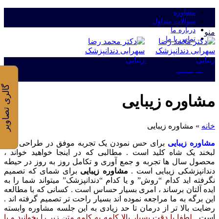
مشاوره
سوالات متداول
درباره ما
منو
تماس با ما
ورود/ثبت نام
گالری تصاویر
مشاوره زیبایی
خانه
»
مشاوره زیبایی
مشاوره زیبایی
برای حس نمودن یک تجربه موفق در طراحی خط
لبخند یک شاه کلید است . مطالبی که در اینجا خواهید خواند ،
محصول سال ها تجربه و جمع آوری و تکامل روز به روز در حیطه
دندانپزشکی زیبایی است .
مشاوره زیبایی
برای شمای که تصمیم
نگرفته اید کدام “روش” و یا کدام “دندانپزشک” میتواند شما را به
ایده آلتان برساند ، امری بسیار حساس است . کسانی که با مطالعه
این برگه به ما مراجعه نموده اند بسیار راحت تر تصمیم گرفته اند .
رضایت بالا تر از درمان تا حد زیادی به این جلسه مشاوره وابسته
است .
لطفا با دقت بسیار بالا کلمه به کلمه متن زیر را بخوانید و با