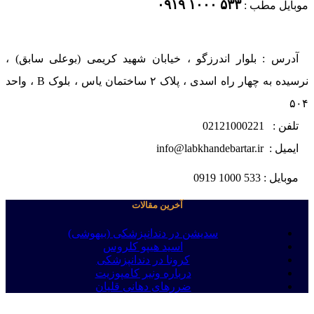
۵۳۳ ۱۰۰۰ ۰۹۱۹
موبایل مطب :
آدرس : بلوار اندرزگو ، خیابان شهید کریمی (بوعلی سابق) ،
نرسیده به چهار راه اسدی ، پلاک ۲ ساختمان یاس ، بلوک B ، واحد
۵۰۴
تلفن : 02121000221
ایمیل : info@labkhandebartar.ir
موبایل : 533 1000 0919
آخرین مقالات
سدیشن در دندانپزشکی (بیهوشی)
اسید هیپو کلروس
کرونا در دندانپزشکی
درباره ونیر کامپوزیت
ضررهای دهانی قلیان