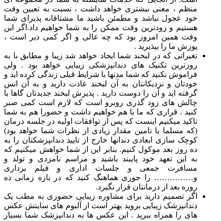
منظم ، معنی بیشتری خواهد داشت ، نسبت به تعیین وقت
خود عجول نباشد و مطمئن باشید ما مشتاقانه پذیرای شما
هستیم و زودترین وقت ممکن را به شما خواهیم داد.اگر این
وقت همین امروز بود که چه عالی و اگر کمی دیر است ،
پوزش ما را بپذیرید .
تغیراتی که در لبخند شما ایجاد خواهد شد زیبا و مطابق با به
روزترین تکنیک های دندانپزشکی زیبایی خواهد بود . ولی
فراموش نکنید که شما مدتها با شرایط قبلی زندگی کرده اید و
خودتان و نزدیکانتان به آن لبخند عادت دارید و به آن انس
گرفته اید و آن را دوست دارید . پذیرش لبخند جدیدتان گاها با
چالش های زود گذری روبرو است که لازم است کمی صبر
کنید . قراری که ما با هم خواهیم داشت و حضورا هم به شما
تاکید میکنیم اینست که پس از توافقات اولیه در جلسه درمان
(که مسلما با تامین مقدار زیادی از نظرات شما خواهد بود)
کوچک سازی ابعادی دندانها خارج از تایید دندانپزشکتان را به
ده روز بعد موکول کنیم. بنابر این از شما خواهش میکنیم که
به این تعهد خود پایبند باشید و مراسم نامزدی و تولد و
مسافرت جمعی و جلسات اداری و فیلم برداری
و…………… را جوری هماهنگ کنید که در بازه زمانی ده
روزه بعد از درمانتان قرار نگیرد.
اگر تصمیم دارید برای مشاوره زیبایی حضوری به مطب یک
دندانپزشک زیبایی بروید بهتر است از آلبوم های سایتش عکس
های را همراه ببرید . این عکس ها به دندانپزشک شما بسیار