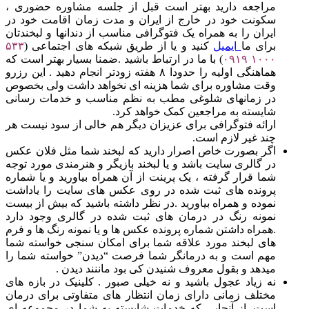
مراجعه دارید بهتر است قبل از جلسه مشاوره حضوری ،
سکونت خود در خارج از ایران و مدت زمان اقامت خود در
ایران را به همراه یک فتوگرافی مناسب از دندانها و لبخندتان
برای ما
ایمیل
کنید و یا از طریق شبکه های اجتماعی (
۵۳۳
۱۰۰۰
۰۹۱۹
) با ما در ارتباط باشید .ضمنا بسیار بهتر است که
هماهنگی اولیه را حدودا ۸ هفته زودتر انجام دهید . این رزرو
وقت مشاوره برای شما هزینه ای نخواهد داشت ولی بخصوص
در زمانهای شلوغی مطب به نظم مناسب و خدمات رسانی
شایسته به مراجعین کمک خواهد کرد.
ارائه فتوگرافی برای عزیزان دیگر هم خالی از سود نیست هر
چند غیر لازم است.
اگر بصورت خاص اصرار دارید که لبخند شما مثل فلان عکس
در گالری سایت باشد و یا لبخند بازیگر و هنرمندی مورد توجه
شما قرار گرفته ، یک پرینت از آن همراه بیاورید و یا شماره
پرونده های ثبت شده در روی عکس های سایت را یاداشت
نموده و همراه بیاورید .در نظر داشته باشید که بیش از بیست
نمونه رنگ در درمان های ثبت شده در گالری وجود دارد
.همراه داشتن شماره پرونده عکس ها و یا نمونه رنگ ها و فرم
های لبخند مورد علاقه شما برای امکان سنجی خواسته شما
مهم است و به درمانگر شما فرصت “دیدن” خواسته شما را
میدهد و بقول معروف شنیدن کی بود ماننند دیدن .
نه زیاد عجول باشید و نه خیلی صبور . کلینیک در بازه های
مختلف زمانی دارای زمان انتظار های متفاوتی برای درمان
است. از آنجایی که خدمات شایسته به شما در مجموعه ای