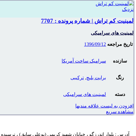
نزدیک
لمینیت کم تراش | شماره پرونده : 7707
لمینیت های سرامیکی
تاریخ مراجعه
1396/09/12
سازنده
سرامیک ساخت آمریکا
رنگ
برایت بلیچ
,
ترکیبی
دسته
لمینیت های سرامیکی
افزودن به لیست علاقه مندیها
مشاهده سریع
آدرس : بلوار اندرزگو ، خیابان شهید کریمی (بوعلی سابق) ، نرسیده به چهار راه اسدی ، پلاک ۲