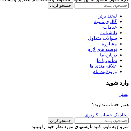
جستجو کردن
لبخند برتر
گالری نمونه
خدمات
دانشنامه
سوالات متداول
مشاوره
توصیه های لازم
درباره ما
تماس با ما
علاقه مندی ها
ورود/ثبت نام
وارد شوید
بستن
هنوز حساب ندارید؟
ایجاد یک حساب کاربری
جستجو کردن
شروع به تایپ کنید تا پستهای مورد نظر خود را ببینید.