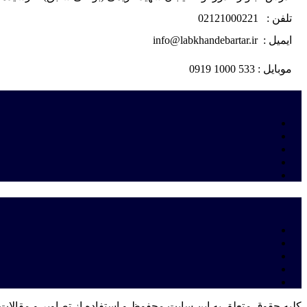
تلفن : 02121000221
ایمیل : info@labkhandebartar.ir
موبایل : 533 1000 0919
کلیه حقوق متعلق به این سایت محفوظ و استفاده از تصاویر و مقالات 