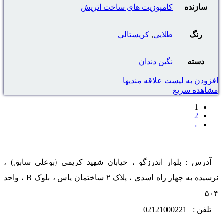
سازنده
کامپوزیت های ساخت اتریش
رنگ
طلایی
,
کریستالی
دسته
نگین دندان
افزودن به لیست علاقه مندیها
مشاهده سریع
1
2
→
آدرس : بلوار اندرزگو ، خیابان شهید کریمی (بوعلی سابق) ،
نرسیده به چهار راه اسدی ، پلاک ۲ ساختمان یاس ، بلوک B ، واحد
۵۰۴
تلفن : 02121000221