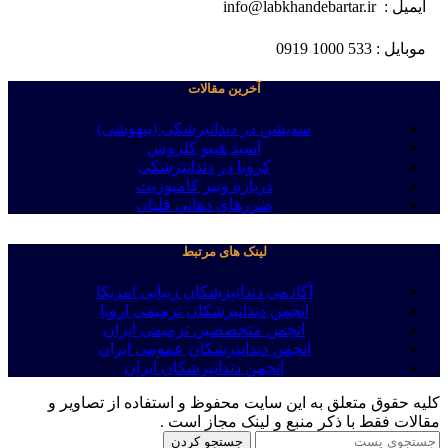
ایمیل : info@labkhandebartar.ir
موبایل : 533 1000 0919
آخرین مقالات
سدیشن در دندانپزشکی (بیهوشی)
اسید هیپو کلروس
کرونا در دندانپزشکی
درباره ونیر کامپوزیت
ضررهای دهانی قلیان
لینک های مرتبط
آکادمی دندانپزشکان زیبایی امریکا
انجمن دندانپزشکان ترمیمی اروپا
انجمن متخصصین ترمیمی ایران
انجمن دندانپزشکان عمومی ایران
انجمن دندانپزشکان ایران
کلیه حقوق متعلق به این سایت محفوظ و استفاده از تصاویر و
مقالات فقط با ذکر منبع و لینک مجاز است .
جستجو کردن