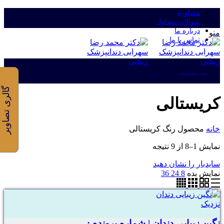
مشاوره
سوالات متداول
درباره ما
منو
تماس با ما
ورود/ثبت نام
گالری تصاویر
کریستالی
خانه
محصول رنگ
کریستالی
نمایش 1–8 از 9 نتیجه
سایدبار را نشان دهید
نمایش بده
8
24
36
نزدیک
نگین زیبایی دندان | شماره پرونده :