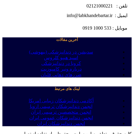
تلفن : 02121000221
ایمیل : info@labkhandebartar.ir
موبایل : 533 1000 0919
آخرین مقالات
سدیشن در دندانپزشکی (بیهوشی)
اسید هیپو کلروس
کرونا در دندانپزشکی
درباره ونیر کامپوزیت
ضررهای دهانی قلیان
لینک های مرتبط
آکادمی دندانپزشکان زیبایی امریکا
انجمن دندانپزشکان ترمیمی اروپا
انجمن متخصصین ترمیمی ایران
انجمن دندانپزشکان عمومی ایران
انجمن دندانپزشکان ایران
کلیه حقوق متعلق به این سایت محفوظ و استفاده از تصاویر و