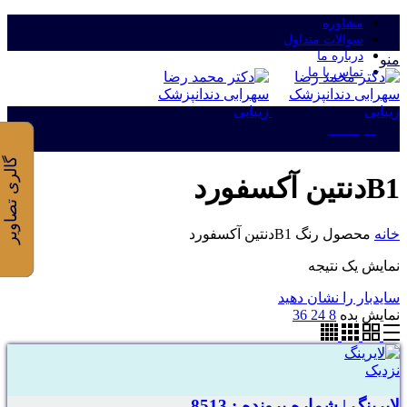
مشاوره
سوالات متداول
درباره ما
منو
تماس با ما
ورود/ثبت نام
گالری تصاویر
B1دنتین آکسفورد
خانه
محصول رنگ
B1دنتین آکسفورد
نمایش یک نتیجه
سایدبار را نشان دهید
نمایش بده
8
24
36
نزدیک
لایرینگ | شماره پرونده : 8513