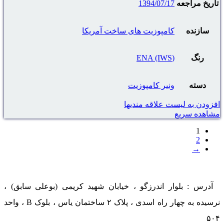
تاریخ مراجعه
1394/07/17
سازنده
کامپوزیت های ساخت آمریکا
رنگ
(ENA (IWS
دسته
ونیر کامپوزیت
افزودن به لیست علاقه مندیها
مشاهده سریع
1
2
→
آدرس : بلوار اندرزگو ، خیابان شهید کریمی (بوعلی سابق) ،
نرسیده به چهار راه اسدی ، پلاک ۲ ساختمان یاس ، بلوک B ، واحد
۵۰۴