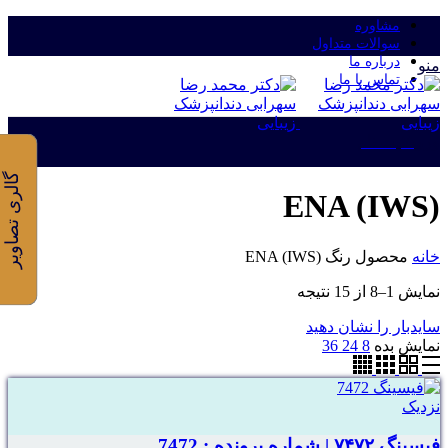
مشاوره
سوالات متداول
درباره ما
منو
تماس با ما
ورود/ثبت نام
گالری تصاویر
(ENA (IWS
خانه
محصول رنگ
(ENA (IWS
نمایش 1–8 از 15 نتیجه
سایدبار را نشان دهید
نمایش بده
8
24
36
نزدیک
فیسینگ ۷۴۷۲ | شماره پرونده : 7472