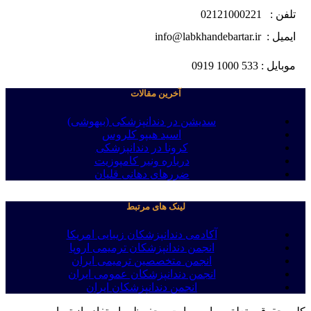
تلفن : 02121000221
ایمیل : info@labkhandebartar.ir
موبایل : 533 1000 0919
آخرین مقالات
سدیشن در دندانپزشکی (بیهوشی)
اسید هیپو کلروس
کرونا در دندانپزشکی
درباره ونیر کامپوزیت
ضررهای دهانی قلیان
لینک های مرتبط
آکادمی دندانپزشکان زیبایی امریکا
انجمن دندانپزشکان ترمیمی اروپا
انجمن متخصصین ترمیمی ایران
انجمن دندانپزشکان عمومی ایران
انجمن دندانپزشکان ایران