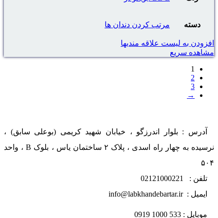
دسته
مرتب کردن دندان ها
افزودن به لیست علاقه مندیها
مشاهده سریع
1
2
3
→
آدرس : بلوار اندرزگو ، خیابان شهید کریمی (بوعلی سابق) ،
نرسیده به چهار راه اسدی ، پلاک ۲ ساختمان یاس ، بلوک B ، واحد
۵۰۴
تلفن : 02121000221
ایمیل : info@labkhandebartar.ir
موبایل : 533 1000 0919