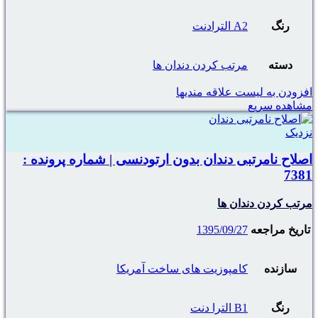
رنگ
A2 الترادنت
دسته
مرتب کردن دندان ها
افزودن به لیست علاقه مندیها
مشاهده سریع
نزدیک
اصلاح نامرتبی دندان بدون ارتودنسی | شماره پرونده :
7381
مرتب کردن دندان ها
تاریخ مراجعه
1395/09/27
سازنده
کامپوزیت های ساخت آمریکا
رنگ
B1 الترا دنت