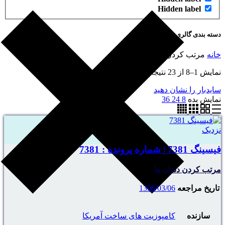
Hidden label
دسته بندی گالری
خانه
مرتب کردن دندان ها
نمایش 1–8 از 23 نتیجه
سایدبار را نشان دهید
نمایش بده
8
24
36
نزدیک
فیسینگ 7381 | شماره پرونده : 7381
مرتب کردن دندان ها
تاریخ مراجعه
1396/03/06
سازنده
کامپوزیت های ساخت آمریکا