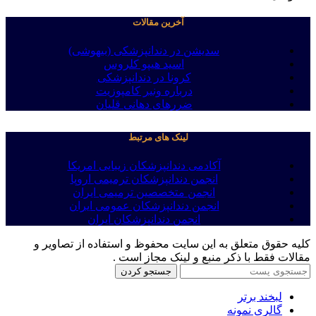
آخرین مقالات
سدیشن در دندانپزشکی (بیهوشی)
اسید هیپو کلروس
کرونا در دندانپزشکی
درباره ونیر کامپوزیت
ضررهای دهانی قلیان
لینک های مرتبط
آکادمی دندانپزشکان زیبایی امریکا
انجمن دندانپزشکان ترمیمی اروپا
انجمن متخصصین ترمیمی ایران
انجمن دندانپزشکان عمومی ایران
انجمن دندانپزشکان ایران
کلیه حقوق متعلق به این سایت محفوظ و استفاده از تصاویر و
مقالات فقط با ذکر منبع و لینک مجاز است .
جستجو کردن
لبخند برتر
گالری نمونه