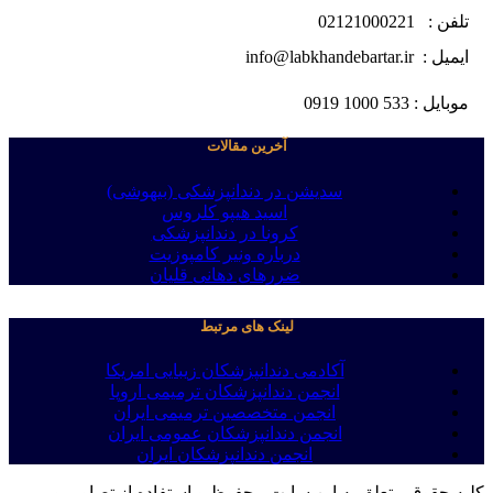
تلفن : 02121000221
ایمیل : info@labkhandebartar.ir
موبایل : 533 1000 0919
آخرین مقالات
سدیشن در دندانپزشکی (بیهوشی)
اسید هیپو کلروس
کرونا در دندانپزشکی
درباره ونیر کامپوزیت
ضررهای دهانی قلیان
لینک های مرتبط
آکادمی دندانپزشکان زیبایی امریکا
انجمن دندانپزشکان ترمیمی اروپا
انجمن متخصصین ترمیمی ایران
انجمن دندانپزشکان عمومی ایران
انجمن دندانپزشکان ایران
کلیه حقوق متعلق به این سایت محفوظ و استفاده از تصاویر و