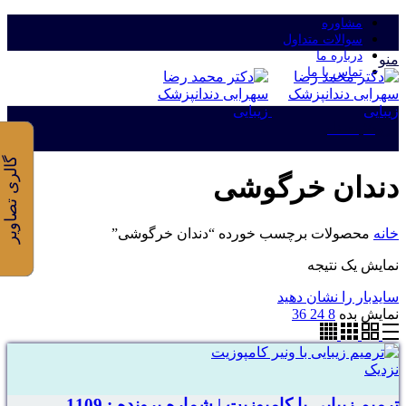
مشاوره
سوالات متداول
درباره ما
منو
تماس با ما
ورود/ثبت نام
گالری تصاویر
دندان خرگوشی
خانه
محصولات برچسب خورده “دندان خرگوشی”
نمایش یک نتیجه
سایدبار را نشان دهید
نمایش بده
8
24
36
نزدیک
ترمیم زیبایی با کامپوزیت | شماره پرونده : 1109