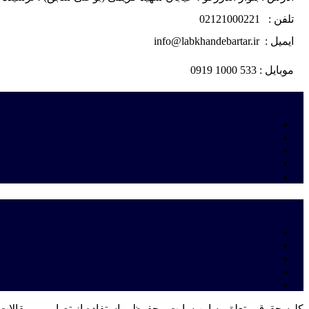
تلفن : 02121000221
ایمیل : info@labkhandebartar.ir
موبایل : 533 1000 0919
کلیه حقوق متعلق به این سایت محفوظ و استفاده از تصاویر و مقالات 