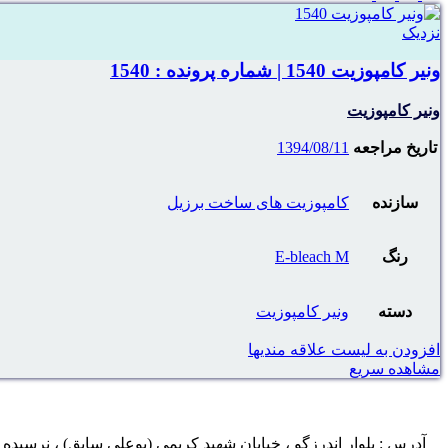
نزدیک
ونیر کامپوزیت 1540 | شماره پرونده : 1540
ونیر کامپوزیت
تاریخ مراجعه
1394/08/11
سازنده
کامپوزیت های ساخت برزیل
رنگ
E-bleach M
دسته
ونیر کامپوزیت
افزودن به لیست علاقه مندیها
مشاهده سریع
آدرس : بلوار اندرزگو ، خیابان شهید کریمی (بوعلی سابق) ، نرسیده به چهار راه اسدی ، پلاک ۲