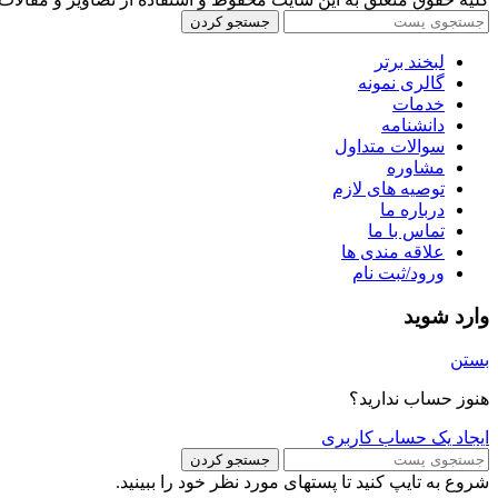
جستجو کردن
لبخند برتر
گالری نمونه
خدمات
دانشنامه
سوالات متداول
مشاوره
توصیه های لازم
درباره ما
تماس با ما
علاقه مندی ها
ورود/ثبت نام
وارد شوید
بستن
هنوز حساب ندارید؟
ایجاد یک حساب کاربری
جستجو کردن
شروع به تایپ کنید تا پستهای مورد نظر خود را ببینید.