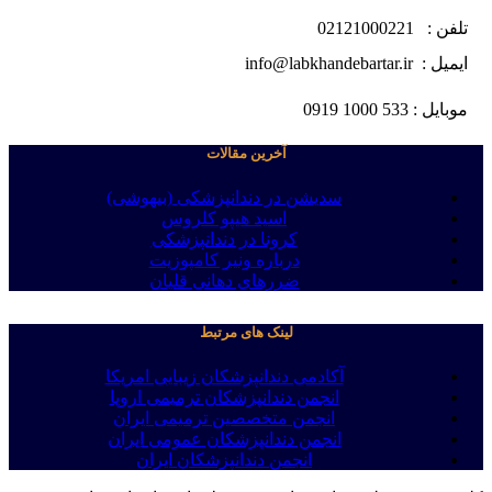
تلفن : 02121000221
ایمیل : info@labkhandebartar.ir
موبایل : 533 1000 0919
آخرین مقالات
سدیشن در دندانپزشکی (بیهوشی)
اسید هیپو کلروس
کرونا در دندانپزشکی
درباره ونیر کامپوزیت
ضررهای دهانی قلیان
لینک های مرتبط
آکادمی دندانپزشکان زیبایی امریکا
انجمن دندانپزشکان ترمیمی اروپا
انجمن متخصصین ترمیمی ایران
انجمن دندانپزشکان عمومی ایران
انجمن دندانپزشکان ایران