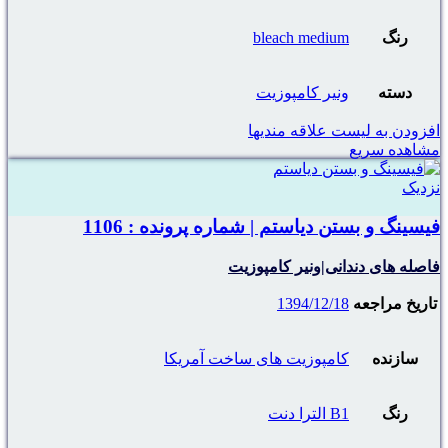
رنگ
bleach medium
دسته
ونیر کامپوزیت
افزودن به لیست علاقه مندیها
مشاهده سریع
نزدیک
فیسینگ و بستن دیاستم | شماره پرونده : 1106
فاصله های دندانی|ونیر کامپوزیت
تاریخ مراجعه
1394/12/18
سازنده
کامپوزیت های ساخت آمریکا
رنگ
B1 الترا دنت