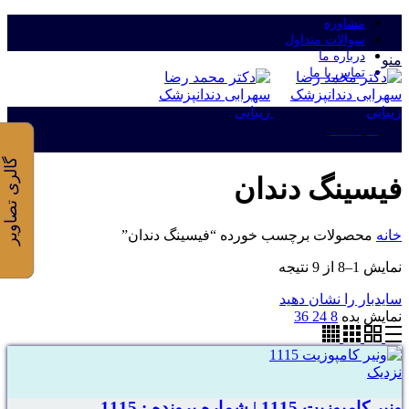
مشاوره
سوالات متداول
درباره ما
منو
تماس با ما
ورود/ثبت نام
گالری تصاویر
فیسینگ دندان
خانه
محصولات برچسب خورده “فیسینگ دندان”
نمایش 1–8 از 9 نتیجه
سایدبار را نشان دهید
نمایش بده
8
24
36
نزدیک
ونیر کامپوزیت 1115 | شماره پرونده : 1115