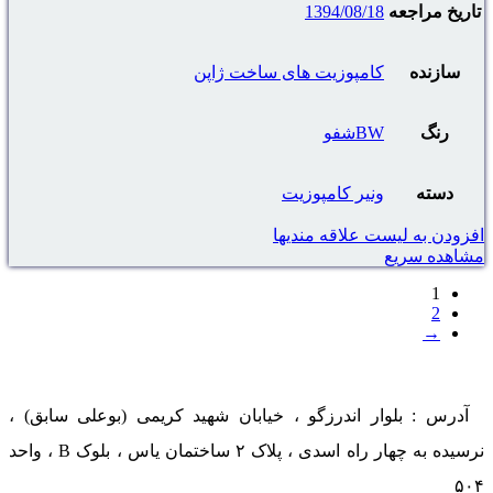
تاریخ مراجعه
1394/08/18
سازنده
کامپوزیت های ساخت ژاپن
رنگ
BWشفو
دسته
ونیر کامپوزیت
افزودن به لیست علاقه مندیها
مشاهده سریع
1
2
→
آدرس : بلوار اندرزگو ، خیابان شهید کریمی (بوعلی سابق) ،
نرسیده به چهار راه اسدی ، پلاک ۲ ساختمان یاس ، بلوک B ، واحد
۵۰۴