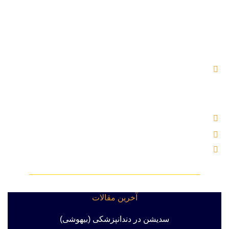
آدرس : بلوار اندرزگو ، خیابان شهید کریمی (بوعلی سابق) ،
نرسیده به چهار راه اسدی ، پلاک ۲ ساختمان یاس ، بلوک B ، واحد
۵۰۴
تلفن : 02121000221
ایمیل : info@labkhandebartar.ir
موبایل : 533 1000 0919
آخرین مقالات
سدیشن در دندانپزشکی (بیهوشی)