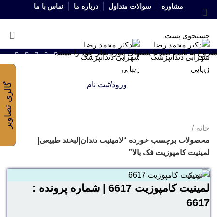
مشاوره
سوالات متداول
درباره ما
تماس با ما
شروع به تایپ کنید تا پستهای مورد نظر خود را ببینید.
لامینیت دندان|لبخند طبیعی|
ورود/ثبت نام
گالری تصاویر
لمینیت کامپوزیت فک بالا
خانه
محصولات برچسب خورده “لامینیت دندان|لبخند طبیعی|
لمینیت کامپوزیت فک بالا”
نزدیک
لمینیت کامپوزیت 6617 | شماره پرونده :
6617