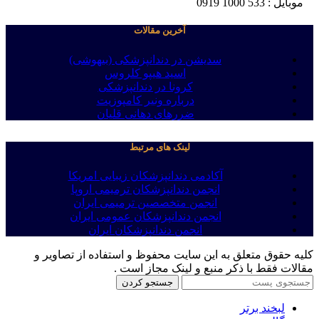
موبایل : 533 1000 0919
آخرین مقالات
سدیشن در دندانپزشکی (بیهوشی)
اسید هیپو کلروس
کرونا در دندانپزشکی
درباره ونیر کامپوزیت
ضررهای دهانی قلیان
لینک های مرتبط
آکادمی دندانپزشکان زیبایی امریکا
انجمن دندانپزشکان ترمیمی اروپا
انجمن متخصصین ترمیمی ایران
انجمن دندانپزشکان عمومی ایران
انجمن دندانپزشکان ایران
کلیه حقوق متعلق به این سایت محفوظ و استفاده از تصاویر و
مقالات فقط با ذکر منبع و لینک مجاز است .
جستجو کردن
لبخند برتر