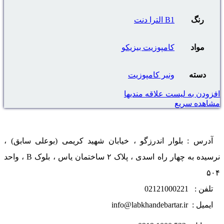
رنگ
B1 الترا دنت
مواد
کامپوزیت بیزیکو
دسته
ونیر کامپوزیت
افزودن به لیست علاقه مندیها
مشاهده سریع
آدرس : بلوار اندرزگو ، خیابان شهید کریمی (بوعلی سابق) ،
نرسیده به چهار راه اسدی ، پلاک ۲ ساختمان یاس ، بلوک B ، واحد
۵۰۴
تلفن : 02121000221
ایمیل : info@labkhandebartar.ir