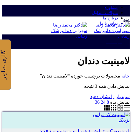
مشاوره
سوالات متداول
درباره ما
منو
تماس با ما
ورود/ثبت نام
گالری تصاویر
لامینیت دندان
خانه
محصولات برچسب خورده “لامینیت دندان”
نمایش دادن همه 3 نتیجه
سایدبار را نشان دهید
نمایش بده
8
24
36
نزدیک
لمینیت کم تراش | شماره پرونده : 7707