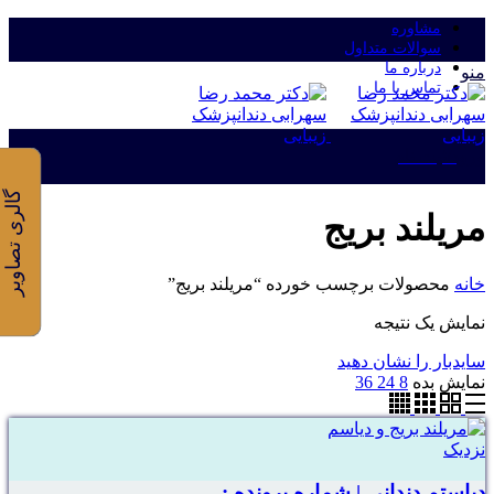
مشاوره
سوالات متداول
درباره ما
منو
تماس با ما
ورود/ثبت نام
گالری تصاویر
مریلند بریج
خانه
محصولات برچسب خورده “مریلند بریج”
نمایش یک نتیجه
سایدبار را نشان دهید
نمایش بده
8
24
36
نزدیک
دیاستم دندانی | شماره پرونده :