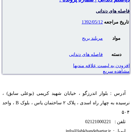
فاصله های دندانی
تاریخ مراجعه
1392/05/12
مواد
مریلند بریج
دسته
فاصله های دندانی
افزودن به لیست علاقه مندیها
مشاهده سریع
آدرس : بلوار اندرزگو ، خیابان شهید کریمی (بوعلی سابق) ،
نرسیده به چهار راه اسدی ، پلاک ۲ ساختمان یاس ، بلوک B ، واحد
۵۰۴
تلفن : 02121000221
ایمیل : info@labkhandebartar.ir