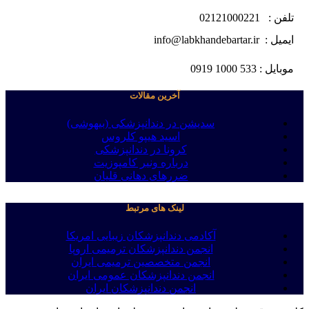
تلفن : 02121000221
ایمیل : info@labkhandebartar.ir
موبایل : 533 1000 0919
آخرین مقالات
سدیشن در دندانپزشکی (بیهوشی)
اسید هیپو کلروس
کرونا در دندانپزشکی
درباره ونیر کامپوزیت
ضررهای دهانی قلیان
لینک های مرتبط
آکادمی دندانپزشکان زیبایی امریکا
انجمن دندانپزشکان ترمیمی اروپا
انجمن متخصصین ترمیمی ایران
انجمن دندانپزشکان عمومی ایران
انجمن دندانپزشکان ایران