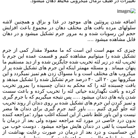
تغییرات در طیف نرمال ميکروبی محیط دهان میشود.
اضافه شدن پروتئين های موجود در غذا و بزاق و همچنين لاشه
سلولهای مرده بافت های مختلف دهان در مجموع باعث افزايش
حجم اين رسوبات شده و به مرور جرم تشکيل ميشود و در دهان
قابل مشاهده ميشود ….
چيزی که مهم است اين است که ما معمولا مقدار کمی از جرم
تشکيل شده را ميتوانيم مشاهده کنيم و قسمت عمده اين جرم با
تخريب لثه در زير لثه تخريب شده جايگزين شده و از ديد مستقيم ما
پنهان ميماند . و مسئله مهمتر اينکه اين جرم های تشکيل شده پر از
ميکروب های مختلف است و با مسواک زدن هم تميز نميگردد و اين
ميکروبها بين ۲۰ الی ۴۰ درصد جرم تشکيل شده را تشکيل ميدهد و
بافت چسبنده لثه را که محکم به دندان چسبيده را بمرور تخريب
کرده و بافت نگهدارنده حياتی لثه را تخريب کرده و باعث سست
شدن پايه های دندان ميشود ….. پس نتيجه ميگيريم که با جرم گيری
و تميز کردن اين جرم های تشکيل شده بر روی دندان از روند تخريب
لثه جلو گيری کنيم ….. باور کنید جرم گیری برای دندان ها مضر
نیست و این باور غلط ناشی از این استکه اغلب موارد ؛مراجعه کننده
بدون درد خاصی در مورد لثه مراجعه نموده ولی بعد از درمان با
حساسیت یا لقی در دندان هایش مواجه میشود . دوست خوب من
این حساسیت و درد بعد از درمان در صورت رعایت بهداشت از
جانب شما نتایج عالی در بر خواهد داشت. کمی منتظر بمانید.