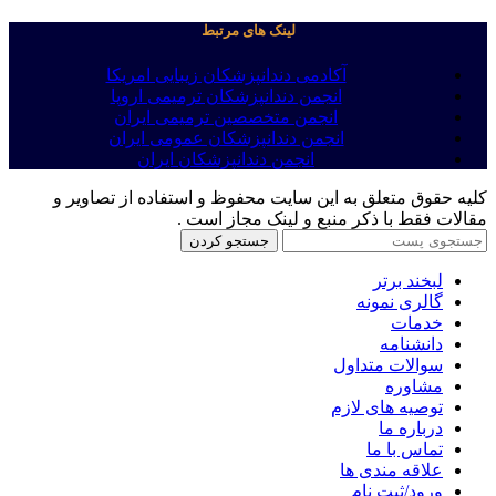
لینک های مرتبط
آکادمی دندانپزشکان زیبایی امریکا
انجمن دندانپزشکان ترمیمی اروپا
انجمن متخصصین ترمیمی ایران
انجمن دندانپزشکان عمومی ایران
انجمن دندانپزشکان ایران
کلیه حقوق متعلق به این سایت محفوظ و استفاده از تصاویر و
مقالات فقط با ذکر منبع و لینک مجاز است .
جستجو کردن
لبخند برتر
گالری نمونه
خدمات
دانشنامه
سوالات متداول
مشاوره
توصیه های لازم
درباره ما
تماس با ما
علاقه مندی ها
ورود/ثبت نام