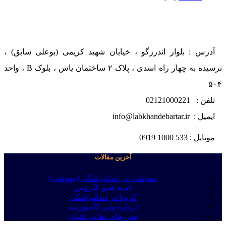
آدرس : بلوار اندرزگو ، خیابان شهید کریمی (بوعلی سابق) ،
نرسیده به چهار راه اسدی ، پلاک ۲ ساختمان یاس ، بلوک B ، واحد
۵۰۴
تلفن : 02121000221
ایمیل : info@labkhandebartar.ir
موبایل : 533 1000 0919
آخرین مقالات
سدیشن در دندانپزشکی (بیهوشی)
اسید هیپو کلروس
کرونا در دندانپزشکی
درباره ونیر کامپوزیت
ضررهای دهانی قلیان