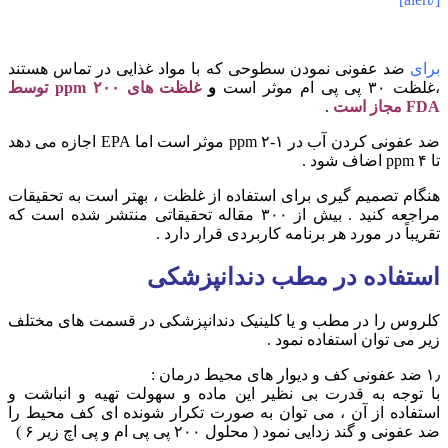
برای
ضد عفونی نمودن سطوحی که با مواد غذایی در تماس هستند
،غلظت ۳۰ پی پی ام موثر است
و
غلظت های ۲۰۰ ppm توسط
FDA مجاز است
.
ضد عفونی کردن آب در ۱-۲ ppm موثر است اما EPA اجازه می دهد
تا ۴ ppm اضاف شود .
هنگام تصمیم گیری برای استفاده از غلظت ، بهتر است به تحقیقات
مراجعه کنید . بیش از ۳۰۰ مقاله تحقیقاتی منتشر شده است که
تقریباً در مورد هر برنامه کاربردی قرار دارد .
استفاده در مطب دندانپزشکی
کلروس را در مطب و یا کلینیک دندانپزشکی در قسمت های مختلف
زیر می توان استفاده نمود .
۱٫ ضد عفونی کف و دیوار های محیط درمان :
با توجه به قدرت بی نظیر این ماده و سهولت تهیه و انباشت و
استفاده از آن ، می توان به صورت تکرار شونده ای کف محیط را
ضد عفونی و گند زدایی نمود ( محلول ۲۰۰ پی پی ام و پی اچ زیر ۶ )