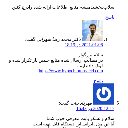
سلام.ببخشیدمیشه منابع اطلاعات ارایه شده رادرج کنین
پاسخ
دکتر محمد رضا سهرابی
گفت:
2021-01-06 در 18:19
سلام بزرگوار
در مطالب ارسال شده منابع چندین بار تکرار شده و
لینک داده ایم .
https://www.hypochlorousacid.com
پاسخ
مهرداد بیات
گفت:
2020-12-17 در 16:43
سلام و تشکر بابت معرفی خوب شما
آیا این مدل ایرانی این دستکاه قابل تهیه است