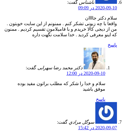
ناشناس
گفت:
2020-09-10 در 09:09
سلام دکتر جاااان
واقعا با چه زبونی تشکر کنم . ممنونم از این سایت خوبتون .
من از دیجی کالا خریدم و با فامیلامون تقسیم کردیم . ممنون
که اینو معرفی کردید . خدا سلامت نگهت داره
پاسخ
دکتر محمد رضا سهرابی
گفت:
2020-09-10 در 12:00
سلام و خدا را شکر که مطلب براتون مفید بوده
موفق باشید
پاسخ
سوگل مرادي
گفت:
2020-09-07 در 15:42