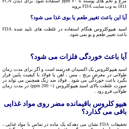
مرغ و تخم های پوسته تا ۶۰ ppm استفاده شود. برای دیدن FCN
1811 به وب سایت FDA بروید
آیا این باعث تغییر طعم یا بوی غذا می شود؟
اسید هیپوکلروس هنگام استفاده در غلظت های تایید شده FDA
باعث تغییر طعم و بو نمی شود.
آیا باعث خوردگی فلزات می شود؟
اسید هیپوکلروس یک اکسیدان قدرتمند است و اگر برای مدت زمان
طولانی در معرض برنج ، مس ، آهن یا فولاد با کیفیت پایین قرار
بگیرد باعث خوردگی می شود . فولاد ضد زنگ همچنین می تواند در
صورت غلظت بالای اسید هیپوکلروس (> 200 ppm) در مدت زمان
طولانی فرو رود .
هیپو کلروس باقیمانده مضر روی مواد غذایی
باقی می گذارد؟
تحقیقات FDA نشان می دهدکه یک ماده در تماس با مواد غذایی ،