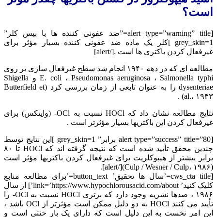
است؟
[alert type=”warning” title=”ضد عفونی کننده ها با بیس کلر”
grey_skin=1 ]کلر یک ماده ضد عفونی کننده بسیار مؤثر برای
غیرفعال کردن باکتری ها است .[/alert]
مطالعه ای که در دهه ۱۹۴۰ انجام شد سطح غیرفعال سازی بر روی
E. coli ، Pseudomonas aeruginosa ، Salmonella typhi و Shigella
dysenteriae را به عنوان تابعی از زمان بررسی کرد (Butterfield et
al.، ۱۹۴۳) .
نتایج مطالعه نشان داد که HOCl نسبت به OCl- (وایتکس) برای
غیرفعال کردن این باکتریها بسیار مؤثرتر است .
[alert type=”success” title=”80 برابر” grey_skin=1 ]این نتایج توسط
چندین محقق تأیید شده است که نتیجه گرفته اند که HOCl تا ۸۰
برابر بیشتر از هیپوکلریت برای غیرفعال کردن باکتریها مؤثر است
(Culp / Wesner / Culp، ۱۹۸۶)[/alert].
[cws_cta title=’سال ها تحقیق’ button_text=’برای مطالعه منابع
کلیک کنید’ link=’https://www.hypochlorousacid.com/about’] از سال
۱۹۸۶ ، صدها نشریه وجود دارد که برتری HOCl نسبت به OCl- را
تأیید می کنند HOCl به دو دلیل ممکن است مؤثرتر از OCl باشد ،
این امر نخست به این دلیل است که دارای یک بار خنثی است و