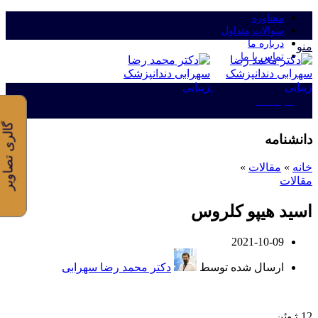
مشاوره
سوالات متداول
درباره ما
منو
تماس با ما
ورود/ثبت نام
گالری تصاویر
دانشنامه
خانه
»
مقالات
»
مقالات
اسید هیپو کلروس
2021-10-09
ارسال شده توسط
دکتر محمد رضا سهرابی
12
ژوئن