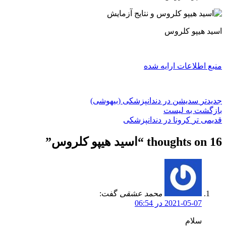
اسید هیپو کلروس
منبع اطلاعات ارایه شده
جدیدتر
سدیشن در دندانپزشکی (بیهوشی)
بازگشت به لیست
قدیمی تر
کرونا در دندانپزشکی
16 thoughts on “
اسید هیپو کلروس
”
محمد عشقی
گفت:
2021-05-07 در 06:54
سلام