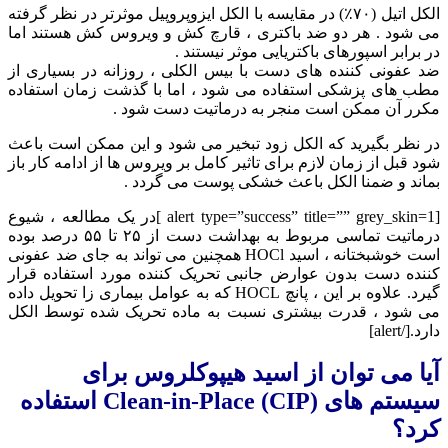
الکل اتیل (۷۰٪) در مقایسه با الکل ایزوپروپیل موثرتر در نظر گرفته
می شود . هر دو ضد باکتری ، قارچ کش و ویروس کش هستند اما
در برابر اسپورهای باکتریایی موثر نیستند .
ضد عفونی کننده های دست با بیس الکلی ، روزانه در بسیاری از
مطب های پزشکی استفاده می شود ، اما با گذشت زمان استفاده
مکرر آن ممکن است منجر به درماتیت دست شود .
در نظر بگیرید که الکل زود تبخیر می شود و این ممکن است باعث
شود قبل از زمان لازم برای تاثیر کامل بر ویروس ها از ادامه کار باز
بماند و ضمنا الکل باعث خشکی پوست می گردد .
[alert type=”success” title=”” grey_skin=1 ]در یک مطالعه ، شیوع
درماتیت تماسی مربوط به بهداشت دست از ۲۵ تا ۵۵ درصد بوده
است خوشبختانه ، اسید HOCl همچنین می تواند به جای ضد عفونی
کننده دست بدون عوارض جانبی تحریک کننده مورد استفاده قرار
گیرد. علاوه بر این ، پانچ HOCL که به عوامل بیماری زا تحویل داده
می شود ، قدرت بیشتری نسبت به ماده تحریک شده توسط الکل
دارد.[/alert]
آیا می توان از اسید هیپوکلروس برای
سیستم های Clean-in-Place (CIP) استفاده
کرد؟