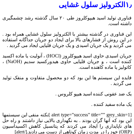
۱٫الکترولیز سلول غشایی
فناوری تولید اسید هیپوکلروز طی ۲۰ سال گذشته رشد چشمگیری
داشته است.
این فناوری در گذشته بیشتر با الکترولیز سلول غشایی همراه بود .
در این روش از فشارهای بالا برای ایجاد دو جریان جداگانه استفاده
می گردید و یک جریان اسیدی و یک جریان قلیایی ایجاد می گردید .
جریان اسیدی حاوی اسید هیپوکلروز (HOCl) ، آنولیت یا ماده اکسید
کننده است ، و جریان قلیایی حاوی هیدورکسید سدیم (NaOH) ،
کاتولیز یا ماده کاهنده است.
فایده این سیستم ها این بود که دو محصول متفاوت و منفک تولید
می گردید .
یک ضد عفونی کننده اسید هیپو کلروس .
یک ماده سفید کننده .
[alert type=”success” title=”” grey_skin=1 ]نکته منفی این سیستمها
این بود که آنها گران بودند . به نگهداری بالایی نیاز داشتند و راه حل
های ناپایداری را ایجاد می کردند که پتانسیل کاهش اکسیداسیون
(ORP) خود را در مدت زمان کوتاهی از دست می دادند.[/alert]