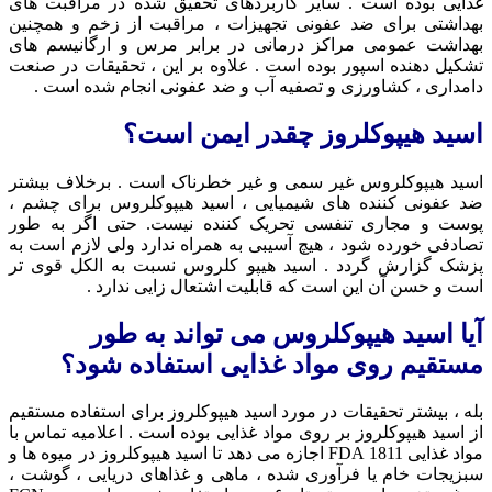
غذایی بوده است . سایر کاربردهای تحقیق شده در مراقبت های
بهداشتی برای ضد عفونی تجهیزات ، مراقبت از زخم و همچنین
بهداشت عمومی مراکز درمانی در برابر مرس و ارگانیسم های
تشکیل دهنده اسپور بوده است . علاوه بر این ، تحقیقات در صنعت
دامداری ، کشاورزی و تصفیه آب و ضد عفونی انجام شده است .
اسید هیپوکلروز چقدر ایمن است؟
اسید هیپوکلروس غیر سمی و غیر خطرناک است . برخلاف بیشتر
ضد عفونی کننده های شیمیایی ، اسید هیپوکلروس برای چشم ،
پوست و مجاری تنفسی تحریک کننده نیست. حتی اگر به طور
تصادفی خورده شود ، هیچ آسیبی به همراه ندارد ولی لازم است به
پزشک گزارش گردد . اسید هیپو کلروس نسبت به الکل قوی تر
است و حسن آن این است که قابلیت اشتعال زایی ندارد .
آیا اسید هیپوکلروس می تواند به طور
مستقیم روی مواد غذایی استفاده شود؟
بله ، بیشتر تحقیقات در مورد اسید هیپوکلروز برای استفاده مستقیم
از اسید هیپوکلروز بر روی مواد غذایی بوده است . اعلامیه تماس با
مواد غذایی FDA 1811 اجازه می دهد تا اسید هیپوکلروز در میوه ها و
سبزیجات خام یا فرآوری شده ، ماهی و غذاهای دریایی ، گوشت ،