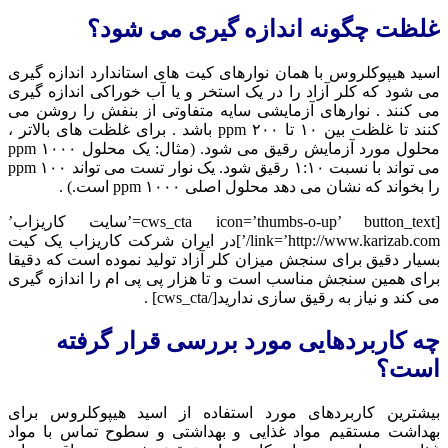
غلظت چگونه اندازه گیری می شود؟
اسید هیپوکلروس با همان نوارهای کیت های استاندارد اندازه گیری
می شود که کلر آزاد را در یک استخر و یا آب خوراکی اندازه گیری
می کنند . نوارهای آزمایشی سایه متفاوتی از بنفش را روشن می
کنند تا غلظت بین ۱۰ تا ۲۰۰ ppm باشد . برای غلظت های بالاتر ،
محلول مورد آزمایش رقیق می شود. (مثال: یک محلول ۱۰۰۰ ppm
می تواند با نسبت ۱:۱۰ رقیق شود. یک نوار تست می تواند ۱۰۰ ppm
را بخواند که نشان می دهد محلول اصلی ۱۰۰۰ ppm است.) .
[cws_cta icon=’thumbs-o-up’ button_text=’سایت کاریزاب’
link=’http://www.karizab.com/’]در ایران شرکت کاریزاب یک کیت
بسیار دقیق برای سنجش میزان کلر آزاد تولید نموده است که دقیقا
برای همین سنجش مناسب است و تا هزار پی پی ام را اندازه گیری
می کند و نیاز به رقیق سازی ندارید[/cws_cta] .
چه کاربردهایی مورد بررسی قرار گرفته
است؟
بیشترین کاربردهای مورد استفاده از اسید هیپوکلروس برای
بهداشت مستقیم مواد غذایی و بهداشتی و سطوح تماس با مواد