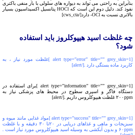
بنابراین به راحتی می تواند به دیواره های سلولی با بار منفی باکتری
نفوذ کند. دلیل دوم این است که HOCl پتانسیل اکسیداسیون بسیار
بالاتری نسبت به OCl- دارد[/cws_cta]
چه غلظت اسید هیپوکلروز باید استفاده
شود؟
[alert type=”error” title=”” grey_skin=1 ]غلظت مورد نیاز ، به
کاربرد ماده بستگی دارد .[/alert]
[alert type=”information” title=”” grey_skin=1 ]برای استفاده در
دستگاه فاگر و اسپری سطوح در محیط های پزشکی نیاز به
۲۰۰ppm غلظت هیپوکلروس داریم .[/alert]
[alert type=”success” title=”” grey_skin=1 ]مواد غذایی مانند میوه و
سبزیجات و ماهی و غذاهای دریایی در ۲۰تا ۳۰ دقیقه و با غلظت
۶۰ppm و بدون آبکشی به وسیله اسید هیپوکلروس مورد نیاز است .
[/alert]