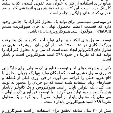
منابع برای استفاده از کلر به عنوان ضد عفونی کننده ، کتاب سفید
کلرینگ وایت است. این کتاب در توضیح شیمی و اثربخشی کلر و ضد
عفونی کننده های جایگزین جامع است.
در مهندسی سیستمی برای تولید یک محلول کلر آزاد یک چالش وجود
دارد که قسمت اعظم محصول نهایی به جای هیپوکلریت سدیم
(NaOCl-) ، مولکول اسید هیپوکلروس(HOCl) باشد .
توسعه سلول های الکترولیز برای تولید آب الکترولیز یک پیشرفت
بزرگ ابتکاری در دهه ۱۹۷۰ شد . از آن زمان ، پیشرفت هایی در
سلول های الکترولیز ایجاد شده است که می تواند محلول کلر آزاد را
تولید کند که تقریباً در حدود ۹۹٪ اسید هیپوکلروس است و پایدار
است.
یکی از پیشرفت های اخیر توسعه فناوری تک سلولی برای جایگزینی
فناوری سلول غشایی است که امکان تولید تنها یک جریان محلول با
pH تقریبا خنثی را فراهم می آورد. در فن آوری قبلی از غشاها و
فشارهای زیاد استفاده شده است که دو جریان را مجبور به تولید
می کند ، یک آنتولین ناپایدار اسید هیپوکلروس و یک کاتولیز ناپایدار
هیدروکسید سدیم تولید می گردید . با توسعه فن آوری تک سلولی ،
می توان یک محلول پایدار از آنولیت تقریباً تولید کرد و یک محلول
تقریباً ۹۹٪ اسید هیپوکلروس پایدار داشت.
بیش از ۳۰ سال سابقه تحقیق برای استفاده از اسید هیپوکلروز و