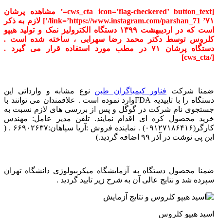
[cws_cta icon=’flag-checkered’ button_text=’ مشاهده پرشان
۷۱’ link=’https://www.instagram.com/parshan_71/’] لازم به ذکر
است که در اردیبهشت ۱۳۹۹ دستگاه الکترولیز نمک و تولید هیپو
کلروس توسط دکتر محمد رضا سهرابی ، ساخته شده است .
دستگاه پرشان ۷۱ در مطب مورد استفاده قرار می گیرد .
[/cws_cta]
ضمنا شرکت
فناور کیمیاگران طبن
نوع مشابه و وارداتی این
دستگاه را با تاییدیه FDAوارد نموده است . علاقمندان می توانند با
جستجوی نام شرکت در گوگل و پس از بررسی های لازم نسبت به
خرید محصول کره ای اقدام نمایند. تلفن مدیر عامل: مهندس
کارگر(۰۹۱۲۷۱۸۶۴۱۶) . نماینده فروش :آریا سپاهان:۶۶۹۰۲۶۳۷ . (
این پی نوشت در آذر ۹۹ اضافه گردید.)
ضمنا محصول دستگاه به آزمایشگاه میکربیولوژی دانشگاه تهران
سپرده شد و نتایج عالی آن به شرح زیر تایید گردید .
اسید هیپو کلروس