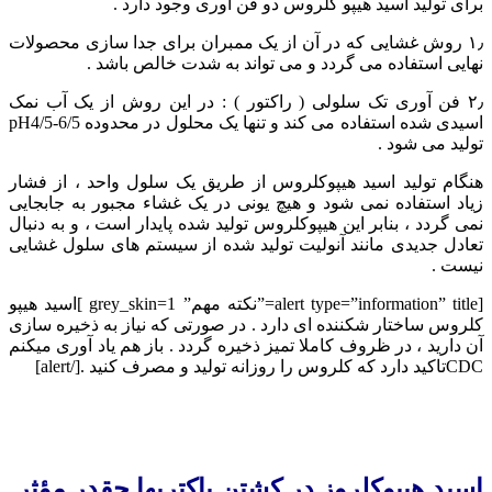
برای تولید اسید هیپو کلروس دو فن آوری وجود دارد .
۱٫ روش غشایی که در آن از یک ممبران برای جدا سازی محصولات
نهایی استفاده می گردد و می تواند به شدت خالص باشد .
۲٫ فن آوری تک سلولی ( راکتور ) : در این روش از یک آب نمک
اسیدی شده استفاده می کند و تنها یک محلول در محدوده pH4/5-6/5
تولید می شود .
هنگام تولید اسید هیپوکلروس از طریق یک سلول واحد ، از فشار
زیاد استفاده نمی شود و هیچ یونی در یک غشاء مجبور به جابجایی
نمی گردد ، بنابر این هیپوکلروس تولید شده پایدار است ، و به دنبال
تعادل جدیدی مانند آنولیت تولید شده از سیستم های سلول غشایی
نیست .
[alert type=”information” title=”نکته مهم” grey_skin=1 ]اسید هیپو
کلروس ساختار شکننده ای دارد . در صورتی که نیاز به ذخیره سازی
آن دارید ، در ظروف کاملا تمیز ذخیره گردد . باز هم یاد آوری میکنم
CDCتاکید دارد که کلروس را روزانه تولید و مصرف کنید .[/alert]
اسید هیپوکلروز در کشتن باکتریها چقدر مؤثر