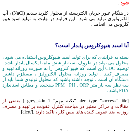
شود
.
در هنگام عبور جریان الکتریسته از محلول کلرید سدیم (NaCl) ، آب
الکترولیزی تولید می شود . این فرایند در نهایت به تولید اسید هیپو
کلروس می انجامد .
آیا اسید هیپوکلروس پایدار است؟
بسته به فرایندی که برای تولید اسید هیپوکلروس استفاده می شود ،
محلول می تواند در ظروف بسته از شش ماه تا یکسال پایدار باشد .
توصیه CDC این است که هیپو کلروس را به صورت روزانه تهیه و
مصرف کنید . تولید روزانه محلول الکترولیز ، مستلزم داشتن
دستگاه آن است . توجه داشته باشید که محلول تولیدی شما باید از
سه نظر سه پارامتر PPM . PH . ORP سنجیده و مطابق استاندارد
FDA باشد .
[alert type=”success” title=”نکته مهم” grey_skin=1 ]
بعضی از
مقالات و مراکز معتیر در مباحث کنترل عفونت بر تهیه و مصرف
روزانه ضد عفونی کننده های بیس کلر ، تاکید دارند
.[/alert]