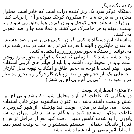
۲٫ دستگاه فوگر :
دستگاه فوگر سرد یک ریز کننده ذرات است که قادر است محلول
مخزن را به ذرات ۸ تا ۲۰ میکرون کوچک نموده و آن را پرتاب کند .
این ذرات به علت حجم کوچک و وزن کم در هوا معلق می شوند و تا
بیست دقیقه به هر جا سرک می کشند و عملا همه جا را ضد عفونی
می کنند .
متاسفانه این دستگاه ها کمی گران و کمی هم پر سر و صدا هستند .
به عنوان جایگزین و البته با قدرت کم تر ( به علت ذرات درشت تر) ،
می توانید از دستگاه بخور سررررررررد استفاده کنید .
توجه داشته باشید که تا زمانی که دستگاه فوگر یا بخور سرد روشن
است نباید در محیط تردد داشت و یا باید از فیلتر های کربنی استفاده
نمود . بهتر است با توجه به حجم اطاق و امکانات تهویه محل کارتان
، جابجایی یک بار حجم هوا را بعد از پایان کار فوگر و یا بخور مد نظر
قرار دهید . ( ۲۰۰ پی پی ام و پی اچ زیر شش)
۳٫ مخزن اضطراری یونیت
در هنگامی که غلظت کلر آزاد محلول شما ۸۰ باشد و پی اچ بین
شش و هفت داشته باشد ، به عنوان دهانشویه موثر قابل استفاده
است . می توانید در مخزن یونیت دندانپزشکی از هیپو کلروس با
غلظت مذکور استفاده کنید و هنگام تراش دندان میزان سوش
پاتوزن را به شدت کاهش دهید . دقت کنید بعد از مراحل تراش و
قبل از باندینگ احتمالی ، سیستم شستشو را به آب یونیت تغییر دهید
تا مبادا تاثیر منفی بر باند شما داشته باشد .