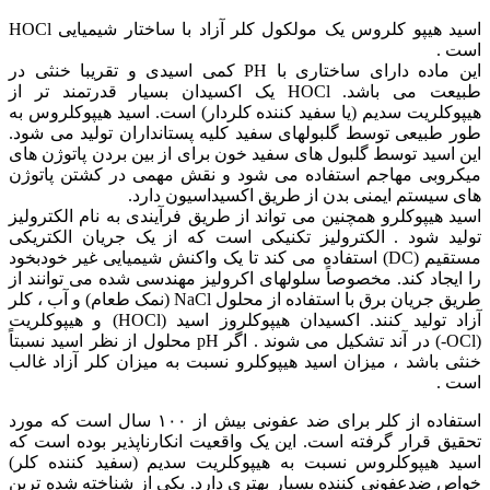
اسید هیپو کلروس یک مولکول کلر آزاد با ساختار شیمیایی HOCl
است .
این ماده دارای ساختاری با PH کمی اسیدی و تقریبا خنثی در
طبیعت می باشد. HOCl یک اکسیدان بسیار قدرتمند تر از
هیپوکلریت سدیم (یا سفید کننده کلردار) است.
اسید هیپوکلروس به
طور طبیعی توسط گلبولهای سفید کلیه پستانداران تولید می شود.
این اسید توسط گلبول های سفید خون برای از بین بردن پاتوژن های
میکروبی مهاجم استفاده می شود و
نقش مهمی در کشتن پاتوژن
های سیستم ایمنی بدن از طریق اکسیداسیون دارد.
اسید هیپوکلرو همچنین می تواند از طریق فرآیندی به نام الکترولیز
تولید شود .
الکترولیز تکنیکی است که از یک جریان الکتریکی
مستقیم (DC) استفاده می کند تا یک واکنش شیمیایی غیر خودبخود
را ایجاد کند.
مخصوصاً سلولهای اکرولیز مهندسی شده می توانند از
طریق جریان برق با استفاده از محلول NaCl (نمک طعام) و آب ، کلر
آزاد تولید کنند.
اکسیدان هیپوکلروز اسید (HOCl) و هیپوکلریت
(OCl-) در آند تشکیل می شوند .
اگر pH محلول از نظر اسید نسبتاً
خنثی باشد ، میزان اسید هیپوکلرو نسبت به میزان کلر آزاد غالب
است .
استفاده از کلر برای ضد عفونی بیش از ۱۰۰ سال است که مورد
تحقیق قرار گرفته است. این یک واقعیت انکارناپذیر بوده است که
اسید هیپوکلروس نسبت به هیپوکلریت سدیم (سفید کننده کلر)
خواص ضدعفونی کننده بسیار بهتری دارد. یکی از شناخته شده ترین