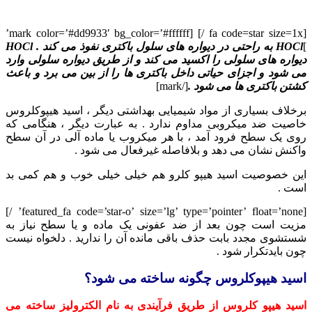
[fa code=star size=1x /] [mark color=’#dd9933′ bg_color=’#ffffff’
]
HOCl به راحتی در دیواره های سلول باکتری نفوذ می کند . HOCl
دیواره های سلولی را اکسید می کند و از طریق دیواره سلولی وارد
می شود و اجزای حیاتی داخل باکتری ها را از بین می برد و باعث
کشتن باکتری ها می شود .
[/mark]
برخلاف بسیاری از مواد شیمیایی بهداشتی دیگر ، اسید هیپوکلروس
خاصیت ضد میکروبی مداوم ندارد . به عبارت دیگر ، هنگامی که
روی یک سطح فرود آمد ، با هر میکروب یا ماده آلی در آن سطح
واکنش نشان می دهد و بلافاصله غیرفعال می شود .
این خصوصیت اسید هیپو کلرو هم خیلی خیلی خوب و هم کمی بد
است .
[featured_fa code=’star-o’ size=’lg’ type=’pointer’ float=’none’ /]
مزیت است چون بعد از ضد عفونی یک ماده و یا سطح نیاز به
شستشوی مجدد بابت حذف باقی مانده آن را ندارید . دلخواه نیست
چون بایدتکرار شود .
اسید هیپوکلروس چگونه ساخته می شود؟
اسید هیپو کلروس از طریق فرآیندی به نام الکترولیز ساخته می