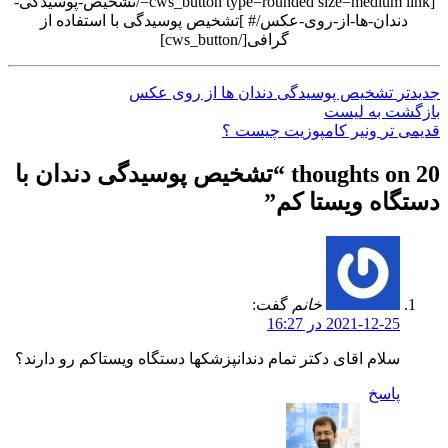
[cws_button type=rounded size=medium link=/تشخیص-پوسیدگی-
دندان-ها-از-روی-عکس/# ]تشخیص پوسیدگی با استفاده از
گرافی[/cws_button]
جدیدتر
تشخیص پوسیدگی دندان ها از روی عکس
بازگشت به لیست
قدیمی تر
ونیر کامپوزیت چیست ؟
20 thoughts on “
تشخیص پوسیدگی دندان با
دستگاه ویستا کم
”
خانم
گفت:
2021-12-25 در 16:27
سلام اقای دکتر تمام دندانپزشکها دستگاه ویستاکم رو دارند؟
پاسخ