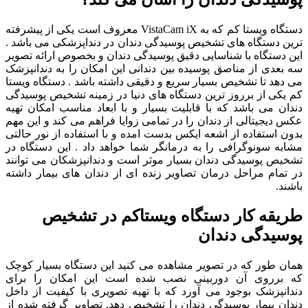
دستگاه ویستا کم که به VistaCam iX معروف است یکی از پیشرفته
ترین دستگاه های تشخیص پوسیدگی دندان در دنداپزشکی می باشد .
این دستگاه با شناسایی دقیق پوسیدگی دندان و بخصوص ارائه تصویر
سه بعدی از مناصق پوسیده بین دندانی این امکان را به دندانپزشک
می دهد تا تشخیص بسیار سریع و دقیقی داشته باشد . دستگاه ویستا
کم یکی از برروز ترین دستگاه های دنیا در زمینه تشخیص پوسیدگی
دندان می باشد که با قابلیت بسیار و با ابعاد مناسب امکان تهیه
عکس دیجیتالی از دندان را در تمامی زوایا فراهم می کند و این مهم
بدون استفاده از اشعه ایکس بدست امده و با استفاده از نور حالتی
مشابه سونوگرافی را به درمانگر شما خواهد داد . این دستگاه در
تشخیص پوسیدگی دندان بسیار موثر است و دندانپزشکان می توانند
در تمام مراحل درمان تصاویر زنده ای از دندان های بیمار داشته
باشند.
طریقه کار دستگاه ویستاکم در تشخیص
پوسیدگی دندان
همان طور که در تصویر مشاهده می کنید این دستگاه بسیار کوچک
که برروی آن دوربینی نصب شده است این امکان را برای
دندانپزشک بوجود می آورد که با تهیه تصویری با کیفیت از داخل
دندان بیمار پوسیدگی دندان را تشخیص دهد. تصاویر گرفته شده از