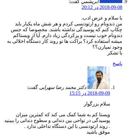
ابريشمي
گفت:
2018-09-08 در 20:12
با سلام و عرض ادب.
من دندونام رو ارتودنسی کردم و هر شش ماه یکبار باید
چکاپ کنم که پوسیدگی نداشته باشند. مخصوصا که جنس
دندونام خوب نیست و پرکردگی زیاد دارم. آیا از ویستاکم
میشه استفاده کرد؟ براکت ها تو روند کار دستگاه اخلالی به
وجود نمیارن؟؟
با تشکر
پاسخ
دکتر محمد رضا سهرابی
گفت:
2018-09-09 در 15:15
سلام بزرگوار
ویستا کم به شما کمک می کند که کمترین میزان
پوسیدگی در نواحی بین دندانی و سطوح دندانی را ببینید
. روند ارتودنسی با این دستگاه تداخلی ندارد .
موفق باشید