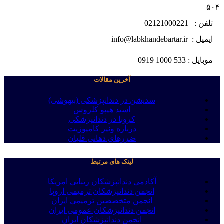
۵۰۴
تلفن : 02121000221
ایمیل : info@labkhandebartar.ir
موبایل : 533 1000 0919
آخرین مقالات
سدیشن در دندانپزشکی (بیهوشی)
اسید هیپو کلروس
کرونا در دندانپزشکی
درباره ونیر کامپوزیت
ضررهای دهانی قلیان
لینک های مرتبط
آکادمی دندانپزشکان زیبایی امریکا
انجمن دندانپزشکان ترمیمی اروپا
انجمن متخصصین ترمیمی ایران
انجمن دندانپزشکان عمومی ایران
انجمن دندانپزشکان ایران