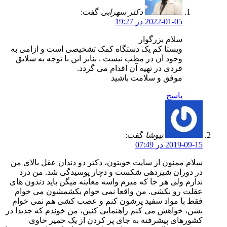
دکتر سهرابی
گفت:
2022-01-05 در 19:27
سلام بزرگوار
ویستا کم یک دستگاه کمک تشخیصی است و ازامی به
وجود آن در مطب نیست . بنابر این با توجه به سلایق
فردی در تهیه آن اقدام می گردد.
موفق و سلامت باشید
پاسخ
نیوشا
گفت:
2019-09-15 در 07:49
سلام ممنون از سایت خوبتون، دکتر دو دندان عقل بالای من
در دوران شیردهی شکست و دچار پوسیدگی شد. من درد
ندارم ولی هر جا که میرم واسه معاینه میگن باید دندون های
عقلت رو بکشی. من واقعا نمی خوام بکشمشون می خوام
فقط با مواد سفید پرشون کنم و عصب کشی هم نمی خوام
بشن، خواهش می کنم راهنمایی کنین، من خوندم که جدیدا در
کشورهای پیشرفته به جای پر کردن از یک خمیر حاوی