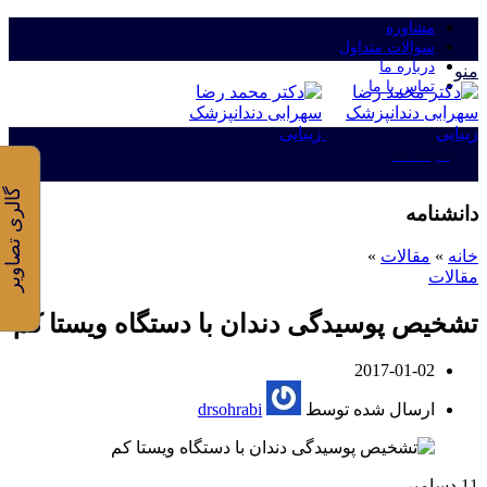
مشاوره
سوالات متداول
درباره ما
منو
تماس با ما
ورود/ثبت نام
گالری تصاویر
دانشنامه
خانه
»
مقالات
»
مقالات
تشخیص پوسیدگی دندان با دستگاه ویستا کم
2017-01-02
ارسال شده توسط
drsohrabi
11
دسامبر