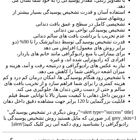
با تصاویر رنگی، مقدار پوسیدگی را به خود شما نشان می
دهد.
استفاده آسان و قدرت تشخیص پوسیدگی بسیار بیشتر از
روشهای سنتی
تشخیصی کامل در سطح و عمق بافت دندانی
تشخیص پوسیدگی نواحی بین دندانی
عدم تخریب یا برداشت بافت های سالم دندانی
قدرت تشخیص پوسیدگی توسط دندانپزشک را تا 90% (دو
برابر روش های معمول) افزایش می دهد
برای بیمارانی با منع رادیوگرافی مانند خانم های باردار،
افرادی که رادیوتراپی شده اند، و غیره
نیاز به عکس های رادیوگرافی و درنتیجه رفت و آمد، هزینه و
میزان اشعه دریافتی شما را کاهش می دهد.
با تشخیص زود هنگام پوسیدگی ها، امکان درمان کم درد و کم
هزینه کمتری را برای شما فراهم سازد و از تخریب بافت های
سالم و حتی از دست رفتن دندان ها، جلوگیری می کند.
دوربین داخل دهانی با کیفیت بسیار بالا با توانایی ضبط فیلم
قابلیت بزرگنمایی تا 120 برابر جهت مشاهده دقیق داخل دهان
[alert type=”success” title=”روش دیگری در تشخیص پوسیدگی”
grey_skin=1 ]در صورتی که مایل هستید روش تشخیص پوسیدگی با
رادیوگرافی را بشناسید روی دکمه آبی زیر کلیک کنید[/alert]