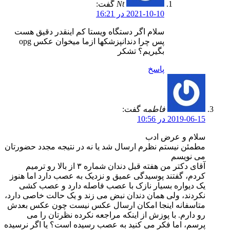
Nt
گفت:
2021-10-10 در 16:21
سلام اگر دستگاه ویستا کم اینقدر دقیق هست
پس چرا دندانپزشکها ازما میخوان عکس opg
بگیریم؟ تشکر
پاسخ
فاطمه
گفت:
2019-06-15 در 10:56
سلام و عرض ادب
مطمئن نیستم نظرم ارسال شد یا نه در نتیجه مجدد حضورتان
می نویسم
آقای دکتر من هفته قبل دندان شماره ۳ از بالا رو ترمیم
کردم، گفتند پوسیدگی عمیق و نزدیک به عصب دارد اما هنوز
یک دیواره بسیار نازک با عصب فاصله دارد و عصب کشی
نکردند، ولی همان دندان نبض می زند و یک حالت خاصی دارد،
متاسفانه اینجا امکان ارسال عکس نیست چون عکس بعدش
رو دارم. با پوزش از اینکه مراجعه نکرده نظرتان را می
پرسم، اما فکر می کنید به عصب رسیده است؟ یا اگر نرسیده