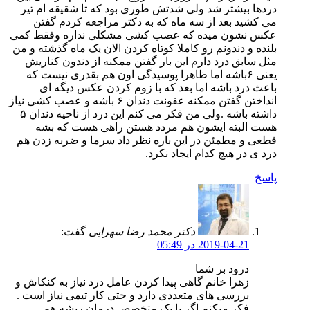
دردها بیشتر شد ولی شدتش طوری بود که تا شقیقه ام تیر
می کشید بعد از سه ماه که به دکتر مراجعه کردم گفتن
عکس نشون میده که عصب کشی مشکلی نداره وفقط کمی
بلنده و دندونم رو کاملا کوتاه کردن الان یک ماه گذشته و من
مثل سابق درد دارم این بار گفتن ممکنه از دندون کناریش
یعنی ۶باشه اما ظاهرا پوسیدگی اون هم بقدری نیست که
باعث درد باشه اما بعد که با زوم کردن عکس دیگه ای
انداختن گفتن ممکنه عفونت دندان ۶ باشه و عصب کشی نیاز
داشته باشه .ولی من فکر می کنم این درد از ناحیه دندان ۵
هست البته ایشون هم مردد هستن راهی هست که بشه
قطعی و مطمئن در این باره نظر داد سرما و ضربه زدن هم
درد ی در هیچ کدام ایجاد نکرد.
پاسخ
دکتر محمد رضا سهرابی
گفت:
2019-04-21 در 05:49
درود بر شما
زهرا خانم گاهی پیدا کردن عامل درد نیاز به کنکاش و
بررسی های متعددی دارد و حتی کار تیمی نیاز است .
فکر میکنم اگر با یک متخصص درمان ریشه هم