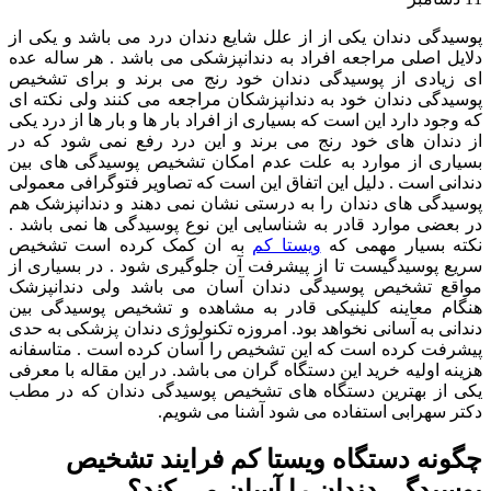
پوسیدگی دندان یکی از از علل شایع دندان درد می باشد و یکی از
دلایل اصلی مراجعه افراد به دندانپزشکی می باشد . هر ساله عده
ای زیادی از پوسیدگی دندان خود رنج می برند و برای تشخیص
پوسیدگی دندان خود به دندانپزشکان مراجعه می کنند ولی نکته ای
که وجود دارد این است که بسیاری از افراد بار ها و بار ها از درد یکی
از دندان های خود رنج می برند و این درد رفع نمی شود که در
بسیاری از موارد به علت عدم امکان تشخیص پوسیدگی های بین
دندانی است . دلیل این اتفاق این است که تصاویر فتوگرافی معمولی
پوسیدگی های دندان را به درستی نشان نمی دهند و دندانپزشک هم
در بعضی موارد قادر به شناسایی این نوع پوسیدگی ها نمی باشد .
نکته بسیار مهمی که
ویستا کم
به ان کمک کرده است تشخیص
سریع پوسیدگیست تا از پیشرفت آن جلوگیری شود . در بسیاری از
مواقع تشخیص پوسیدگی دندان آسان می باشد ولی دندانپزشک
هنگام معاینه کلینیکی قادر به مشاهده و تشخیص پوسیدگی بین
دندانی به آسانی نخواهد بود. امروزه تکنولوژی دندان پزشکی به حدی
پیشرفت کرده است که این تشخیص را آسان کرده است . متاسفانه
هزینه اولیه خرید این دستگاه گران می باشد. در این مقاله با معرفی
یکی از بهترین دستگاه های تشخیص پوسیدگی دندان که در مطب
دکتر سهرابی استفاده می شود آشنا می شویم.
چگونه دستگاه ویستا کم فرایند تشخیص
پوسیدگی دندان را آسان می کند؟