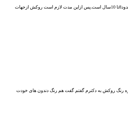
روکش دندان نیزمانند هروسیله یا سرویس دیگرطول عمرمعینی دارد،برطبق آخرین مطالعات،دربهترین شرایط عمرمفید یک روکش حدود8تا 10سال است.پس ازاین مدت لازم است روکش ازجهات
زردی می خوره رنگ روکش به دکترم گفتم گفت هم رنگ دندون های خودت