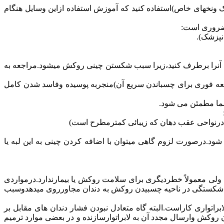
نخهای خاص)استفاده کنید که آموزش استفاده ازاین وسایل هنگام
 ضروری است:
نپزشک).
ندی آنرا برطرف کنید،زیرا سبب شکستن چینی روکش میشود.مراجعه به
جعه فوری برای چسباندن سریع آن)منجربه پوسیده وفاسد شدن کامل
شما مطمئن می شود.
ص درنواحی عقب دهان که زیبائی کمترمطرح است)
شود.درصورت لزوم گاهی میتوان با اضافه کردن چینی به این لبه یا
ی معمولاً خطردیگری برای سلامت روکش یا بیمارندارد.درمواردی
ین شکستگی در ناحیه چسبیدن روکش به دندان مجاورروی میدهدوسبب
اتواری کاراست.البته گاه متعادل نبودن فشار دندان های مقابل بر
وکش وارسال مجدد آن به لابراتوارسازنده و در بعضی موارد ترمیم