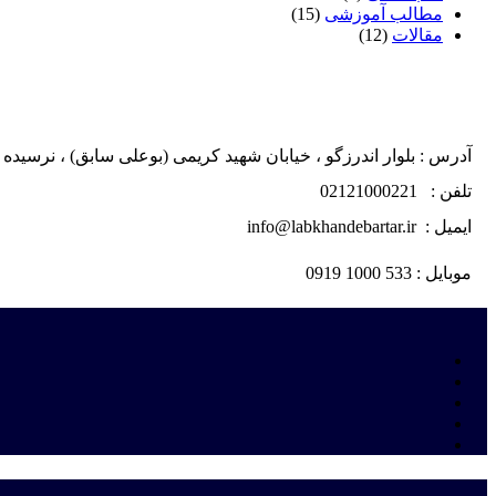
مطالب آموزشی
(15)
مقالات
(12)
آدرس : بلوار اندرزگو ، خیابان شهید کریمی (بوعلی سابق) ، نرسیده به چهار راه اسدی ، پلاک ۲
تلفن : 02121000221
ایمیل : info@labkhandebartar.ir
موبایل : 533 1000 0919