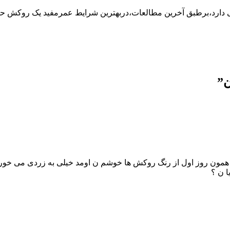
ن
”
انجام دادم فک بالا.از همون روز اول از رنگ روکش ها خوشم ن اومد خیلی به 
 ن ؟