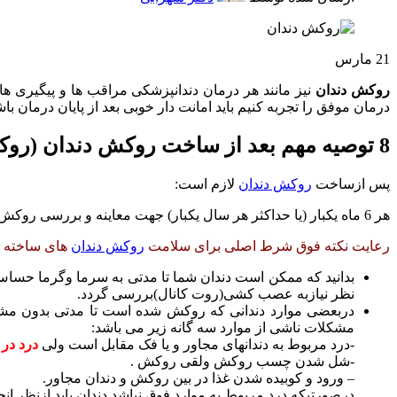
21
مارس
روکش دندان
نیز مانند هر درمان دندانپزشکی مراقب ها و پیگیری ه
درمان موفق را تجربه کنیم باید امانت دار خوبی بعد از پایان درمان با
8 توصیه مهم بعد از ساخت روکش دندان (روکش وپست)
پس ازساخت
روکش دندان
لازم است:
هر 6 ماه یکبار (یا حداکثر هر سال یکبار) جهت معاینه و بررسی روکش های ساخته شده مراجعه نمائید.
رعایت نکته فوق شرط اصلی برای سلامت
روکش دندان
های ساخته ش
بدانید که ممکن است دندان شما تا مدتی به سرما وگرما حساس 
نظر نیازبه عصب کشی(روت کانال)بررسی گردد.
دربعضی موارد دندانی که روکش شده است تا مدتی بدون مشکل
مشکلات ناشی از موارد سه گانه زیر می باشد:
-درد مربوط به دندانهای مجاور و یا فک مقابل است ولی
درد در
-شل شدن چسب روکش ولقی روکش .
– ورود و کوبیده شدن غذا در بین روکش و دندان مجاور.
درصورتیکه درد مربوط به موارد فوق نباشد دندان باید ازنظر