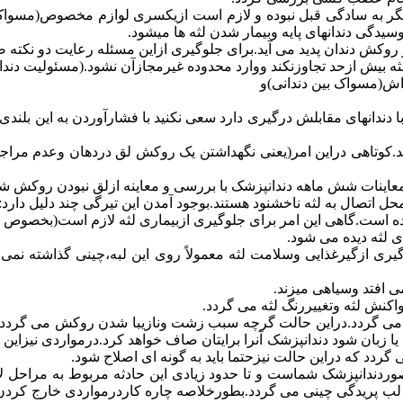
ر به سادگی قبل نبوده و لازم است ازیکسری لوازم مخصوص(مسواک و
یدگی دندانهای پایه وبیمار شدن لثه ها میشود.
 روکش دندان پدید می آید.برای جلوگیری ازاین مسئله رعایت دو نکته
بیش ازحد تجاوزنکند ووارد محدوده غیرمجازآن نشود.(مسئولیت دندا
اش(مسواک بین دندانی)و
ا دندانهای مقابلش درگیری دارد سعی نکنید با فشارآوردن به این بل
ید.کوتاهی دراین امر(یعنی نگهداشتن یک روکش لق دردهان وعدم مرا
اینات شش ماهه دندانپزشک با بررسی و معاینه ازلق نبودن روکش 
ل اتصال به لثه ناخشنود هستند.بوجود آمدن این تیرگی چند دلیل دارد:
شده است.گاهی این امر برای جلوگیری ازبیماری لثه لازم است(بخصو
 لثه دیده می شود.
یری ازگیرغذایی وسلامت لثه معمولاً روی این لبه،چینی گذاشته نمی 
افتد وسیاهی میزند.
کنش لثه وتغییررنگ لثه می گردد.
ی گردد.دراین حالت گرچه سبب زشت ونازیبا شدن روکش می گردد ول
زبان شود دندانپزشک آنرا برایتان صاف خواهد کرد.درمواردی نیزا
دد که دراین حالت نیزحتما باید به گونه ای اصلاح شود.
ردندانپزشک شماست و تا حدود زیادی این حادثه مربوط به مراحل لابر
ب پریدگی چینی می گردد.بطورخلاصه چاره کاردرمواردی خارج کردن ر