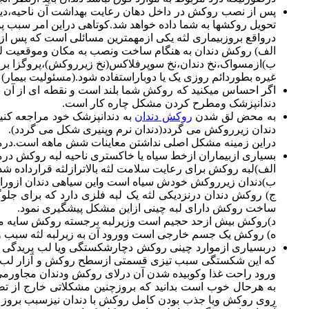
پس از نصب روکش در داخل دهان رعایت بهداشت آن ناحیه،دیگ
تحویل روکشها به شما داده خواهد شد.کوتاهی دراین امر سبب پوس
درواقع بروزبیماری لثه یکی ازمهمترین مسائلی است که پس از
الف) روکش دندان به هنگام ساخت ونصب به مکان وموقعیت لثه 
ب)ازمسواک،نخ دندان،نخ سوپرفلاکس(نخ زیرروکش)،پروگزا بر
غیره بطوردائم روزی یک یا دوباراستفاده شود.(مسئولیت بیمار)
اگر احساس میکنید که روکش شما بلند است و نقطه ای از آن ب
دندانپزشک ومطرح کردن مشکل چاره کار است.
به محض لق شدن
روکش دندان
به دندانپزشک خود مراجعه کن
دندان زیرروکش می گردد(دندان نرم وپنیری شکل می گردد).
دراین زمینه مشکل اصلی نداشتن معاینات شش ماهه است.درمع
بسیاری ازبیماران ازخط سیاه یا خاکستری ناحیه لبه روکش درمح
الف)لبه روکش برای رعایت سلامت لثه بالاترازلثه قرارداده 
ب)دندان زیرروکش خودش سیاه است واین سیاهی دندان ازورای
ج) روکش دندان درنزدیکی لثه یک لبه فلزی دارد که برای جلوگ
ساخت روکش دارای لبه چینی ازاین مشکل پیشگیری نمود.
د)روکش بیش ازحد حجیم است وزیرلبه برجسته روکش سایه می 
ه) روکش یک جسم خارجی است وورود آن به زیرلبه لثه سبب وا
دربسیاری ازموارد چینی روکش دچارشکستگی ویا لب پریدگی م
که این شکستگی سبب تیزی قسمتی ازسطح روکش و آزار لب یا 
ورود راحت غذا وکوبیده شدن آن درلای روکش ودندان مجاورمی گر
به هرحال خوب است بدانید که بروزچنین مشکلاتی خارج از تصو
روی روکش ویا جذب بودن کامل روکش با دندان نیزسبب بروز ل