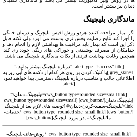
ها در روش ونیر کامپوزیت بیشتر می باشد و ماندگاری سفیدی
دندان نیز بیشتر است.
ماندگاری بلیچینگ
اگر بیمار مراجعه کننده هردو روش افیس بلیچینگ و درمان خانگی
را اجرا کند نتایج رضایت بخش تری بدست می آورد ولی نکته قابل
ذکر این است که بیمار باید مراقبت ها بهداشتی لازم را انجام دهد و
حدامکان از مصرف نوشیدنی و خوراکی های رنگی خودداری کند.
همچنین رغایت بهداشت فردی از نکات ماندگاری بلیچینگ می باشد.
[alert type=”success” title=”درباره بلیچینگ بیشتر بدانید .”
grey_skin=1 ]با کلیک کردن بر روی هر کدام از دکمه های آبی زیر به
اطلاعاتی جالب و مناسب درباره بلیچینگ دسترسی پیدا خواهید نمود
[/alert]
[cws_button type=rounded size=small link=/بلیچینگ-دندان/#
]بلیچینگ دندان[/cws_button] [cws_button type=rounded size=small
link=/بلیچینگ-سفید-کردن-دندان/# ]توصیه های لازم بعد از بلیچینگ
[/cws_button] [cws_button type=rounded size=small link=/خدمات-
ما/بلیچینگ/# ]در مورد بلیچینگ[/cws_button]
[cws_button type=rounded size=small link=/روش-های-بلیچینگ-