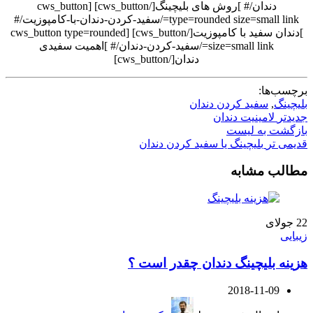
دندان/# ]روش های بلیچینگ[/cws_button] [cws_button
type=rounded size=small link=/سفید-کردن-دندان-با-کامپوزیت/#
]دندان سفید با کامپوزیت[/cws_button] [cws_button type=rounded
size=small link=/سفید-کردن-دندان/# ]اهمیت سفیدی
دندان[/cws_button]
برچسب‌ها:
بلیچینگ
,
سفید کردن دندان
جدیدتر
لامینیت دندان
بازگشت به لیست
قدیمی تر
بلیچینگ یا سفید کردن دندان
مطالب مشابه
22
جولای
زیبایی
هزینه بلیچینگ دندان چقدر است ؟
2018-11-09