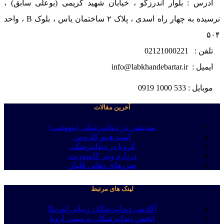
آدرس : بلوار اندرزگو ، خیابان شهید کریمی (بوعلی سابق) ،
نرسیده به چهار راه اسدی ، پلاک ۲ ساختمان یاس ، بلوک B ، واحد
۵۰۴
تلفن : 02121000221
ایمیل : info@labkhandebartar.ir
موبایل : 533 1000 0919
آخرین مقالات
سدیشن در دندانپزشکی (بیهوشی)
اسید هیپو کلروس
کرونا در دندانپزشکی
درباره ونیر کامپوزیت
ضررهای دهانی قلیان
لینک های مرتبط
آکادمی دندانپزشکان زیبایی امریکا
انجمن دندانپزشکان ترمیمی اروپا