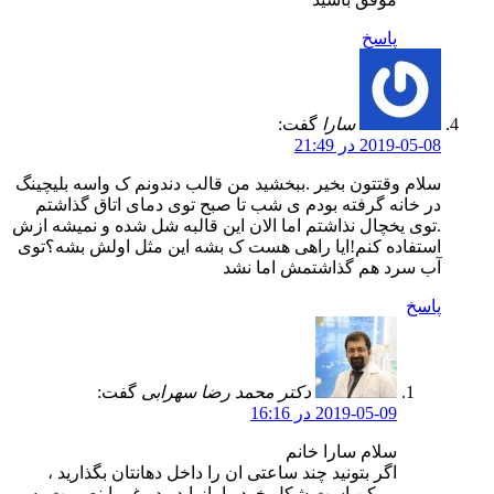
پاسخ
سارا
گفت:
2019-05-08 در 21:49
سلام وقتتون بخیر .ببخشید من قالب دندونم ک واسه بلیچینگ
در خانه گرفته بودم ی شب تا صبح توی دمای اتاق گذاشتم
‌.توی یخچال نذاشتم اما الان این قالبه شل شده و نمیشه ازش
استفاده کنم!ایا راهی هست ک بشه این مثل اولش بشه؟توی
آب سرد هم گذاشتمش اما نشد
پاسخ
دکتر محمد رضا سهرابی
گفت:
2019-05-09 در 16:16
سلام سارا خانم
اگر بتونید چند ساعتی ان را داخل دهانتان بگذارید ،
ممکن است شکل خود را بازیابد . در غیر اینصورت به