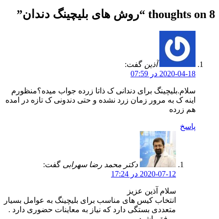
8 thoughts on “
روش های بلیچینگ دندان
”
آذین
گفت:
2020-04-18 در 07:59
سلام.بلیچینگ برای دندانی ک ذاتا زرده جواب میده؟منظورم
اینه ک به مرور زمان زرد نشده و حتی دندونی ک تازه در امده
هم زرده
پاسخ
دکتر محمد رضا سهرابی
گفت:
2020-07-12 در 17:24
سلام آذین عزیز
انتخاب کیس های مناسب برای بلیچینگ به عوامل بسیار
متعددی بستگی دارد که نیاز به معاینات حضوری دارد .
موفق باشید