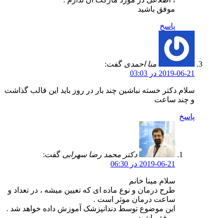
موفق باشید
پاسخ
منا احمدی
گفت:
2019-06-21 در 03:03
سلام دکتر خسته نباشین چند بار در روز باید این قالب گذاشت
و چند ساعت
پاسخ
دکتر محمد رضا سهرابی
گفت:
2019-06-21 در 06:30
سلام مینا خانم
طرح درمان و نوع ماده ای که تعیین میشه ، در تعداد و
ساعت درمان موثر است .
این موضوع توسط دندانپزشک آموزش داده خواهد شد .
موفق باشید