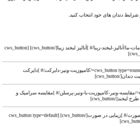
 شرایط دندان های خود انتخاب کنید.
[cws_button type=rounded size=small link=/مشاوره-زیبایی/# ]مشاوره زیبایی[/cws_button] [cws_button type=rounded size=small link=/خدمات-ما/آنالیز-لبخند-زیبا/# ]آنالیز لبخند زیبا[/cws_button] [cws_button
[cws_button type=rounded size=small link=/ونیر-کامپوزیت-چیست-؟/# ]ونیر کامپوزیت چیست؟[/cws_button] [cws_button type=rounded size=small link=/کامپوزیت-ونیر-دایرکت/# ]دایرکت
[cws_button type=rounded size=small link=/ونیر-کامپوزیت/# ]ونیر کامپوزیت[/cws_button] [cws_button type=rounded size=small link=/مقایسه-ونیر-کامپوزیت-با-ونیر-پرسلن/# ]مقایسه سرامیک و
[cws_button type=default size=small link=/انواع-لبخند/# ]انواع لبخند[/cws_button] [cws_button type=rounded size=small link=/زیبایی-در-صورت/# ]زیبایی در صورت[/cws_button] [cws_button type=default