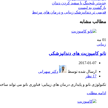
جدیدتر
بلیچینگ یا سفید کردن دندان
بازگشت به لیست
قدیمی تر
دندانپزشک زیبایی و درمان های مرتبط
مطالب مشابه
01
مه
زیبایی
نانو کامپوزیت های دندانپزشکی
2017-01-07
ارسال شده توسط
دکتر سهرابی
17
نظر
تکنولوژی نانو و پایداری درمان های زیبایی: فناورى نانو می تواند سا
ادامه مطلب