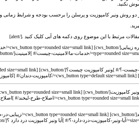
موش نکنید.
کی از دو روش ونیر کامپوزیت و پرسلن را برحسب بودجه و شرایط زمانی و
رید.
type=rounded=/خدمات-ما/لامینیت-چیست/# ]لامینیت[/cws_button]
زیت درد دارد ؟[/cws_button]