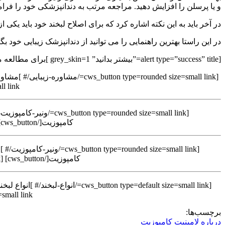
و یا پرسلن را افزایش دهید. مراجعه مرتب به دندانپزشکی خود را فرا
در آخر باید به این نکته اشاره کرد که برای اصلاح لبخند خود باید ی
در این راستا بهترین راهنمایی را می توانید از دندانپزشک زیبایی خود بگی
[alert type=”success” title=”بیشتر بدانید” grey_skin=1 ]برای مطالعه مقالات مرتبط با این موضوع روی دکمه های آبی کلیک کنید .[/alert]
 size=small link
کامپوزیت[/cws_button] [cws_button type=default size=small link=/کامپوزیت-دندان/# ]کامپوزیت دندان[/cws_button]
کامپوزیت[/cws_button] [cws_button type=rounded size=small link=/اصلاح-طرح-لبخند/# ]اصلاح طرح لبخند[/cws_button]
size=small link=/آیا-ونیر-کامپوزیت-درد-دارد-؟/# ]آیا ونیر کامپو
برچسب‌ها:
درباره لامینیت کامپوزیت