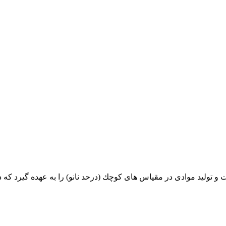
خت و تولید موادى در مقیاس هاى كوچك (درحد نانو) را به عهده گیرد كه 