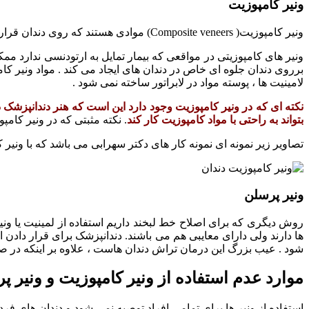
ونیر کامپوزیت
ونیر کامپوزیت( Composite veneers) موادی هستند که روی دندان قرار می گیرندو با تغییر در رنگ, اندازه, ترتیب دندان ها زیبایی فرد را افزایش می دهند.
ونیر های کامپوزیتی در مواقعی که بیمار تمایل به ارتودنسی ندارد 
برروی دندان جلوه ای خاص در دندان های ایجاد می کند . مواد ونیر 
لامینیت ها ، پوسته مواد در لابراتور ساخته نمی شود .
نکته ای که در ونیر کامپوزیت وجود دارد این است که هنر دندانپزشک د
بتواند به راحتی با مواد کامپوزیت کار کند
. نکته مثبتی که در ونیر کام
تصاویر زیر نمونه ای نمونه کار های دکتر سهرابی می باشد که با ونیر
ونیر پرسلن
روش دیگری که برای اصلاح خط لبخند داریم استفاده از لمینیت یا ون
ها دارند ولی دارای معایبی هم می باشند. دندانپزشک برای قرار دادن ا
شود . عیب بزرگ این درمان تراش دندان هاست ، علاوه بر اینکه در صو
موارد عدم استفاده از ونیر کامپوزیت و ونیر پ
استفاده از ونیر ها برای تمامی افراد توصیه نمی شود و دندان های فرد ب