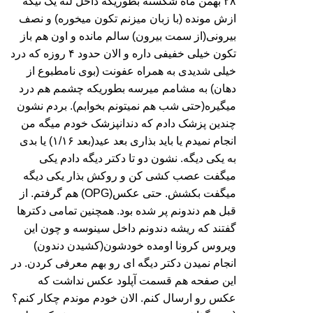
۲۸ بهمن ماه شکسته بطوریکه داخل لثه یک تیکه
ازش مونده (با زبان میزنم تکون میخوره) و نصف
بیرونی(از سمت بیرون) سالم مانده و اون هم باز
تکون خیلی خفیفی داره و الان حدود ۴ روزه که درد
خیلی شدیدی به همراه عفونت (بوی نامطبوع از
دهان) به مشامم میرسه بطوریکه چشمم هم درد
میگیره(حتی شب هم نمیتونم بخوابم). بردم نشون
چندین پزشک دادم که دندانپزشک خودم میگه من
انجام نمیدم یا باید بذاری بعد عید(بعد ۱/۱۶) یا بدی
به یکی دیگه. نشون دو تا دکتر دیگه دادم یکی
میگفت عصب کشی کن و روکش بذار یکی دیگه
میگفت بکشش. حتی عکس(OPG) هم گرفتم. از
قبل هم دندونم پر شده بود. همچنین تمامی دکترها
گفتند که ریشه دندونم داخل سینوسه و چون این
ویروس کرونا اومده خودشون(کشیدن دندون)
انجام نمیدن دکتر دیگه ای رو بهم معرفی کردن. در
این صفحه هم قسمت آپلود عکس نداشت که
عکس رو ارسال کنم. الان خودم موندم چکار کنم؟