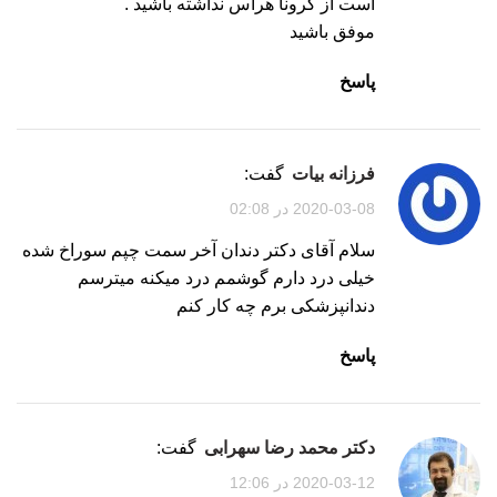
است از کرونا هراس نداشته باشید .
موفق باشید
پاسخ
فرزانه بیات
گفت:
2020-03-08 در 02:08
سلام آقای دکتر دندان آخر سمت چپم سوراخ شده
خیلی درد دارم گوشمم درد میکنه میترسم
دندانپزشکی برم چه کار کنم
پاسخ
دکتر محمد رضا سهرابی
گفت:
2020-03-12 در 12:06