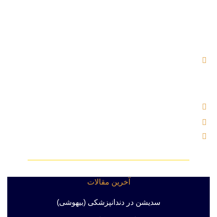
آدرس : بلوار اندرزگو ، خیابان شهید کریمی (بوعلی سابق) ،
نرسیده به چهار راه اسدی ، پلاک ۲ ساختمان یاس ، بلوک B ، واحد
۵۰۴
تلفن : 02121000221
ایمیل : info@labkhandebartar.ir
موبایل : 533 1000 0919
آخرین مقالات
سدیشن در دندانپزشکی (بیهوشی)