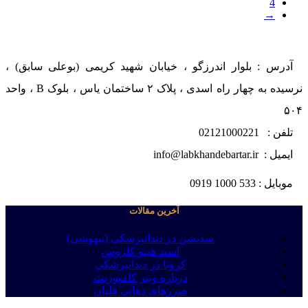
4
→
آدرس : بلوار اندرزگو ، خیابان شهید کریمی (بوعلی سابق) ،
نرسیده به چهار راه اسدی ، پلاک ۲ ساختمان یاس ، بلوک B ، واحد
۵۰۴
تلفن : 02121000221
ایمیل : info@labkhandebartar.ir
موبایل : 533 1000 0919
آخرین مقالات
سدیشن در دندانپزشکی (بیهوشی)
اسید هیپو کلروس
کرونا در دندانپزشکی
درباره ونیر کامپوزیت
ضررهای دهانی قلیان