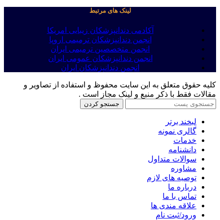
لینک های مرتبط
آکادمی دندانپزشکان زیبایی امریکا
انجمن دندانپزشکان ترمیمی اروپا
انجمن متخصصین ترمیمی ایران
انجمن دندانپزشکان عمومی ایران
انجمن دندانپزشکان ایران
کلیه حقوق متعلق به این سایت محفوظ و استفاده از تصاویر و
مقالات فقط با ذکر منبع و لینک مجاز است .
جستجو کردن
لبخند برتر
گالری نمونه
خدمات
دانشنامه
سوالات متداول
مشاوره
توصیه های لازم
درباره ما
تماس با ما
علاقه مندی ها
ورود/ثبت نام