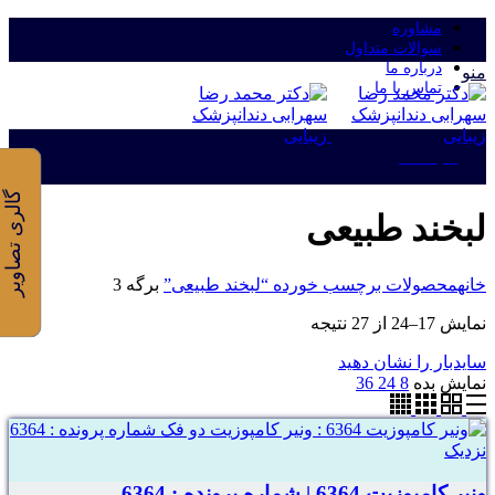
مشاوره
سوالات متداول
درباره ما
منو
تماس با ما
ورود/ثبت نام
گالری تصاویر
لبخند طبیعی
خانه
محصولات برچسب خورده “لبخند طبیعی”
برگه 3
نمایش 17–24 از 27 نتیجه
سایدبار را نشان دهید
نمایش بده
8
24
36
نزدیک
ونیر کامپوزیت 6364 | شماره پرونده : 6364