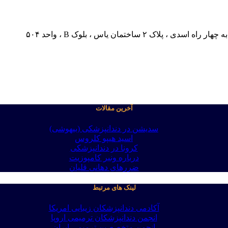
 ساختمان یاس ، بلوک B ، واحد ۵۰۴
آخرین مقالات
سدیشن در دندانپزشکی (بیهوشی)
اسید هیپو کلروس
کرونا در دندانپزشکی
درباره ونیر کامپوزیت
ضررهای دهانی قلیان
لینک های مرتبط
آکادمی دندانپزشکان زیبایی امریکا
انجمن دندانپزشکان ترمیمی اروپا
انجمن متخصصین ترمیمی ایران