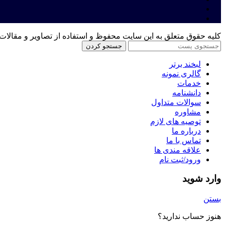
کلیه حقوق متعلق به این سایت محفوظ و استفاده از تصاویر و مقالات 
جستجو کردن
لبخند برتر
گالری نمونه
خدمات
دانشنامه
سوالات متداول
مشاوره
توصیه های لازم
درباره ما
تماس با ما
علاقه مندی ها
ورود/ثبت نام
وارد شوید
بستن
هنوز حساب ندارید؟