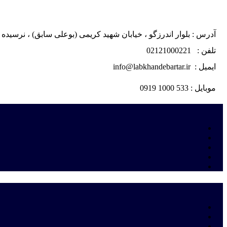
آدرس : بلوار اندرزگو ، خیابان شهید کریمی (بوعلی سابق) ، نرسیده به چهار راه اسدی ، پلاک ۲
تلفن : 02121000221
ایمیل : info@labkhandebartar.ir
موبایل : 533 1000 0919