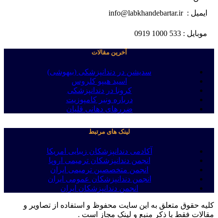
ایمیل : info@labkhandebartar.ir
موبایل : 533 1000 0919
آخرین مقالات
سدیشن در دندانپزشکی (بیهوشی)
اسید هیپو کلروس
کرونا در دندانپزشکی
درباره ونیر کامپوزیت
ضررهای دهانی قلیان
لینک های مرتبط
آکادمی دندانپزشکان زیبایی امریکا
انجمن دندانپزشکان ترمیمی اروپا
انجمن متخصصین ترمیمی ایران
انجمن دندانپزشکان عمومی ایران
انجمن دندانپزشکان ایران
کلیه حقوق متعلق به این سایت محفوظ و استفاده از تصاویر و
مقالات فقط با ذکر منبع و لینک مجاز است .