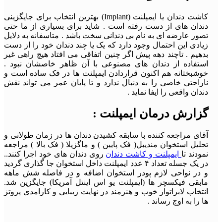
کاشت دندان یا ایمپلنت (Implant) بهترین انتخاب برای جایگزینی
دندان های از دست رفته است . شاید برای بسیاری از ما حتی
تصور عارضه ای به نام بی دندانی سخت باشد . متاسفانه به دلایل
زیادی این احتمال وجود دارد که یک یا چند دندان خود را از دست
بدهیم . تاچند دهه پیش اگر چنین اتفاقی می افتاد هیچ راهی غیر
استفاده از دندان های مصنوعی با آن ظاهر خاصشان نبود .
خوشبختانه هم اکنون قراردادن ایمپلنت ها در فک ساده است و
ناراحتی خاصی را به دنبال ندارد و تا پایان عمر می تواند نقش
دندان واقعی را ایفا نماید .
گزارش درمان ایمپلنت :
آقای مراجعه کننده با سابقه کشیدن دندان ها در زمان طولانی و
تحلیل استخوان مندیبل( فک پایین ) و ماگزیلا ( فک بالا ) مراجعه
نمودند تا
ایمپلنت و کاشت دندان
روی دندان های خود اجرا کنند..
در یک جسله تعداد ۴ عدد ایمپلنت داخل استخوان جا گذاری گردید
و در نواحی لازم پودر استخوان اضافه و در فاصله شش ماهه
مابقی فیکسچر ها (ایمپلنت یو اس اینتل آمریکا) جایگزین شد.
انتخاب لابراتوار خوب و هنرمند در نهایت زیبایی و کارامدی پروتز
ها را به اوج رساند .