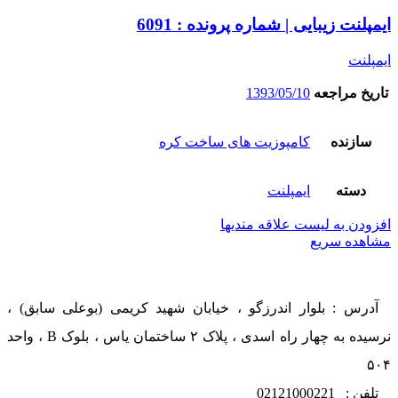
ایمپلنت زیبایی | شماره پرونده : 6091
ایمپلنت
تاریخ مراجعه
1393/05/10
سازنده
کامپوزیت های ساخت کره
دسته
ایمپلنت
افزودن به لیست علاقه مندیها
مشاهده سریع
آدرس : بلوار اندرزگو ، خیابان شهید کریمی (بوعلی سابق) ،
نرسیده به چهار راه اسدی ، پلاک ۲ ساختمان یاس ، بلوک B ، واحد
۵۰۴
تلفن : 02121000221