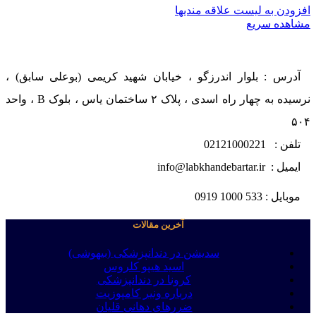
افزودن به لیست علاقه مندیها
مشاهده سریع
آدرس : بلوار اندرزگو ، خیابان شهید کریمی (بوعلی سابق) ،
نرسیده به چهار راه اسدی ، پلاک ۲ ساختمان یاس ، بلوک B ، واحد
۵۰۴
تلفن : 02121000221
ایمیل : info@labkhandebartar.ir
موبایل : 533 1000 0919
آخرین مقالات
سدیشن در دندانپزشکی (بیهوشی)
اسید هیپو کلروس
کرونا در دندانپزشکی
درباره ونیر کامپوزیت
ضررهای دهانی قلیان