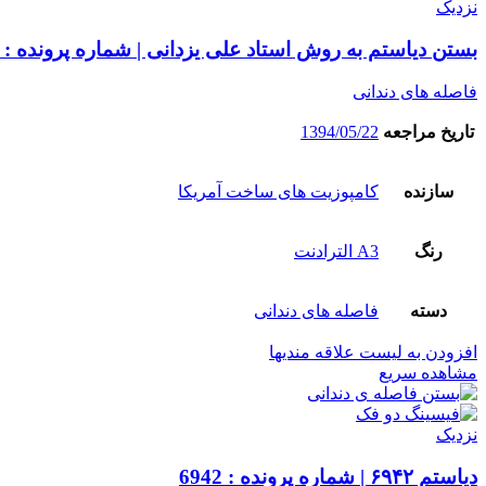
نزدیک
بستن دیاستم به روش استاد علی یزدانی | شماره پرونده : 7042
فاصله های دندانی
تاریخ مراجعه
1394/05/22
سازنده
کامپوزیت های ساخت آمریکا
رنگ
A3 الترادنت
دسته
فاصله های دندانی
افزودن به لیست علاقه مندیها
مشاهده سریع
نزدیک
دیاستم ۶۹۴۲ | شماره پرونده : 6942