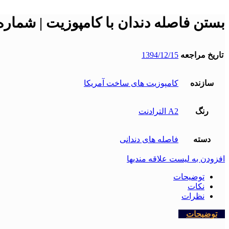
بستن فاصله دندان با کامپوزیت | شماره پرو
تاریخ مراجعه
1394/12/15
سازنده
کامپوزیت های ساخت آمریکا
رنگ
A2 الترادنت
دسته
فاصله های دندانی
افزودن به لیست علاقه مندیها
توضیحات
نکات
نظرات
توضیحات