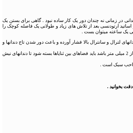
ستم یا همان فاصله های دندانی در زمانی نه چندان دور یک کار ساده نبود . گاهی برای بستن یک
 اساتید ارتودنسی بعد از تلاش های زیاد و طولانی یک فاصله کوچک را
نی یک ساعته میتوان بست .
ریشه دندانهای لترال و سانترال بالا فشار آورده و باعث دور شدن تاج دندانها و
اگر فضای دیاستم قبل از رویش دندان کانین کمتر از 2 میلیمتر باشد با رویش دندان نیش این فضا بسته خواهد شد.ولی اگر این فضا بیش از 2 میلی متر باشد باید فضاهای بین ثنایاها بسته شود تا دندانهای نیش
 صاحب سبک است .
قت بخوانید .