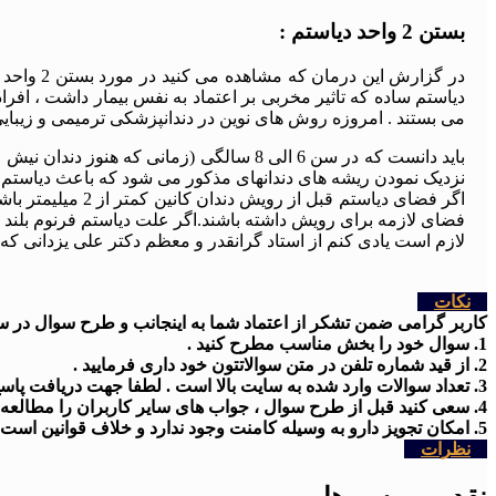
بستن 2 واحد دیاستم :
در گزارش
دیاستم ساده که تاثیر مخربی بر اعتماد به نفس بیمار داشت ، افرا
می بستند . امروزه روش های نوین در دندانپزشکی ترمیمی و زیبای
باید دانست که در سن 6 الی 8 سالگی (زمان
نزدیک نمودن ریشه های دندانهای مذکور می شود که باعث دیاستم
فضای لازمه برای رویش داشته باشند.اگر علت دیاستم فرنوم بلن
لازم است یادی کنم از استاد گرانقدر و معظم دکتر علی یزدانی ک
نکات
کاربر گرامی ضمن تشکر از اعتماد شما به اینجانب و طرح سوال در سایت
1. سوال خود را بخش مناسب مطرح کنید .
2. از قید شماره تلفن در متن سوالاتتون خود داری فرمایید .
3. تعداد سوالات وارد شده به سایت بالا است . لطفا جهت دریافت پاسخ کمی شکیبا باشید
4. سعی کنید قبل از طرح سوال ، جواب های سایر کاربران را مطالعه کنید .
5. امکان تجویز دارو به وسیله کامنت وجود ندارد و خلاف قوانین است .
نظرات