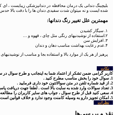
بلیچینگ دندانی یک درمان محافظه در دندانپزشکی زیبایست ، ای کاش 
شده ایست و نه میتوان شدت سفیدی دندان ها را با دقت بالا حدس 
مهمترین علل تغییر رنگ دندانها:
۱. سیگار کشیدن
۲.استفاده از نوشیدنیهای رنگی مثل چای ، قهوه و …
۳. افزایش سن
۴.عدم رعایت بهداشت مناسب دهان و دندان
پرهیز از هر یک از موارد بالا و استفاده بجا و مناسب از نوشیدنیهای
نکات
کاربر گرامی ضمن تشکر از اعتماد شما به اینجانب و طرح سوال در سایت
1. سوال خود را بخش مناسب مطرح کنید .
2. از قید شماره تلفن در متن سوالاتتون خود داری فرمایید .
3. تعداد سوالات وارد شده به سایت بالا است . لطفا جهت دریافت پاسخ کمی شکیبا باشید
4. سعی کنید قبل از طرح سوال ، جواب های سایر کاربران را مطالعه کنید .
5. امکان تجویز دارو به وسیله کامنت وجود ندارد و خلاف قوانین است .
نظرات
نقد و بررسی‌ها