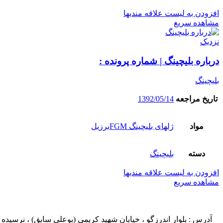
افزودن به لیست علاقه مندیها
مشاهده سریع
نزدیک
درباره بلیچینگ | شماره پرونده :
بلیچینگ
تاریخ مراجعه
1392/05/14
مواد
ژلهای بلیچینگ FGMبرزیل
دسته
بلیچینگ
افزودن به لیست علاقه مندیها
مشاهده سریع
آدرس : بلوار اندرزگو ، خیابان شهید کریمی (بوعلی سابق) ، نرسیده به چهار راه اسدی ، پلاک ۲