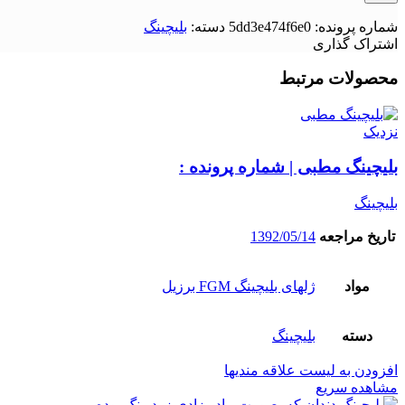
شماره پرونده:
5dd3e474f6e0
دسته:
بلیچینگ
اشتراک گذاری
محصولات مرتبط
نزدیک
بلیچینگ مطبی | شماره پرونده :
بلیچینگ
تاریخ مراجعه
1392/05/14
مواد
ژلهای بلیچینگ FGM برزیل
دسته
بلیچینگ
افزودن به لیست علاقه مندیها
مشاهده سریع