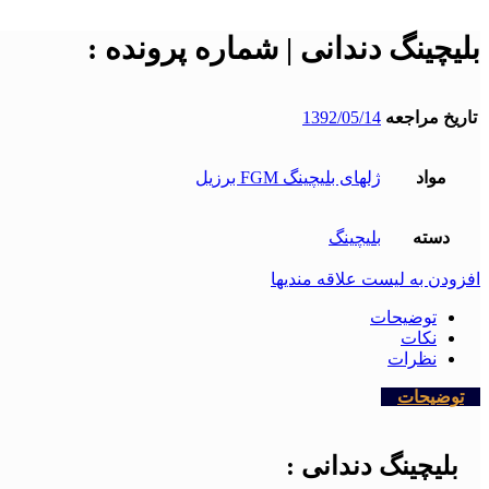
بلیچینگ دندانی | شماره پرونده :
تاریخ مراجعه
1392/05/14
مواد
ژلهای بلیچینگ FGM برزیل
دسته
بلیچینگ
افزودن به لیست علاقه مندیها
توضیحات
نکات
نظرات
توضیحات
بلیچینگ دندانی :