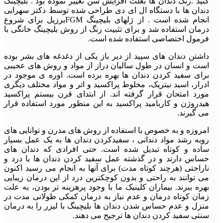
کنید .رنگ دندان ها بعلت افزایش سن تغییر نموده بود . بلیچینگ
دندان ها با دستگاه ال ای دی طراحی شده توسط دکتر سهرابی
انجام شده است . از ژلهای بلیچینگ FGMبرزیل برای شروع
درمان استفاده شد و برای تثبیت رنگ از روش بلیچینگ خانگی با
فرمول اختصاصی استفاده شده است.
داشتن دندان های سپید از دیر باز یکی از دغدغه های بشر بوده
است و انسان در طول سالیان دراز از مواد و روش های عجیبی
برای سفید کردن دندان ها بهره برده است. اوره ی موجود در
ادرار، اسید نیتریک، مخلوط پراکسید و اتر و مواد مختلف دیگری
مورد امتحان قرار گرفته اند. از ابتدای قرن بیستم پراکسید
هیدروژن و کاربامید پراکسید به این منظور مورد استفاده قرار
می گیرند.
امروزه و به خصوص با استفاده از روش های مدرن و توانایی های
روبه رشد مواد دندانی ، سفیدکردن دندان ها به یک عمل بسیار
ساده و کوتاه تبدیل شده است. حتی افرادی که دندان های
حساس دارند و در گذشته عمل سفید کردن دندان ها با درد و
ناراحتی (هرچند کوتاه مدت) برای آنها به انجام می رسید اکنون
می توانند به راحتی و بدون کوچکترین درد از این درمان زیبایی
بهره ببرند. بیماران کلینیک ما با وجود پرهزینه تر بودن، به علت
زمان کوتاه درمان و عدم نیاز به درمان کمکی طولانی مدت در
منزل و عدم حساس شدن دندان ها بلیچینگ با لیزر را به درمان
سنتی سفید کردن دندان ها ترجیح می دهند.