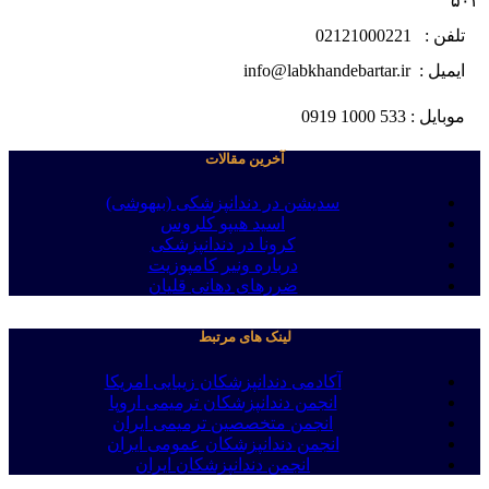
۵۰۴
تلفن : 02121000221
ایمیل : info@labkhandebartar.ir
موبایل : 533 1000 0919
آخرین مقالات
سدیشن در دندانپزشکی (بیهوشی)
اسید هیپو کلروس
کرونا در دندانپزشکی
درباره ونیر کامپوزیت
ضررهای دهانی قلیان
لینک های مرتبط
آکادمی دندانپزشکان زیبایی امریکا
انجمن دندانپزشکان ترمیمی اروپا
انجمن متخصصین ترمیمی ایران
انجمن دندانپزشکان عمومی ایران
انجمن دندانپزشکان ایران