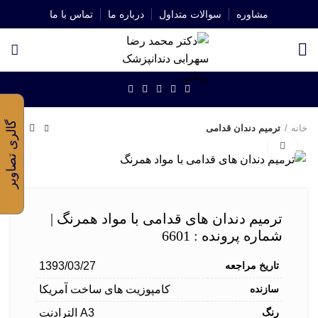
مشاوره
سوالات متداول
درباره ما
تماس با ما
شروع به تایپ کنید تا پستهای مورد نظر خود را ببینید.
گالری تصاویر
خانه
ترمیم دندان قدامی
برای بزرگنمایی کلیک کنید
ترمیم دندان های قدامی با مواد همرنگ |
شماره پرونده : 6601
تاریخ مراجعه
1393/03/27
سازنده
کامپوزیت های ساخت آمریکا
رنگ
A3 الترادنت