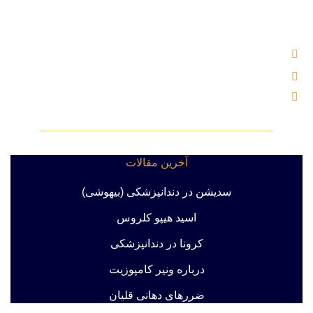
نرسیده به چهار راه اسدی ، پلاک ۲ ساختمان یاس ، بلوک B ، واحد
۵۰۴
تلفن : 02121000221
ایمیل : info@labkhandebartar.ir
موبایل : 533 1000 0919
آخرین مقالات
سدیشن در دندانپزشکی (بیهوشی)
اسید هیپو کلروس
کرونا در دندانپزشکی
درباره ونیر کامپوزیت
ضررهای دهانی قلیان