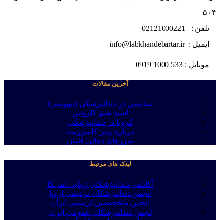
۵۰۴
تلفن : 02121000221
ایمیل : info@labkhandebartar.ir
موبایل : 533 1000 0919
آخرین مقالات
سدیشن در دندانپزشکی (بیهوشی)
اسید هیپو کلروس
کرونا در دندانپزشکی
درباره ونیر کامپوزیت
ضررهای دهانی قلیان
لینک های مرتبط
آکادمی دندانپزشکان زیبایی امریکا
انجمن دندانپزشکان ترمیمی اروپا
انجمن متخصصین ترمیمی ایران
انجمن دندانپزشکان عمومی ایران