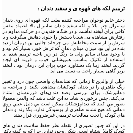
ترمیم لکه های قهوه ی و سفید دندان :
دختر خانم نوجوان مراجعه کننده بعلت لکه قهوه ای روی دندان
سانترال چپ بالا و لکه سفید دندان سانترال بالا اعتماد بنفس
کافی برای لبخند نداشت و در هنگام خندیدن دو حرکت مداوم در
رفتارش مشاهده می شد.یا دستش را جلوی دهانش میگرفت و یا
سرش را از سمت مخاطبش می چرخاند جالبی این درمان از دید
بنده در این بود میزان مینای دندان که تراش خورد بسیار کم بود و
با وجود مینای سالم ولی بد رنگ در زیر ناحیه ترمیم شده ،با
استفاده از تکنیک مناسب همپوشانی خوب و قرینه ای ایجاد
گردید. لبخند زیبا یک دستاورد خوب برای این درمان بود . لبخند
برتر گاهی بسیار راحت به دست می آید.
خيلي از والدين تا زماني که نشانه‌هاي واضحي چون درد و تغيير
رنگ ظاهري را در دندان کودکشان مشاهده نکنند از مراجعه به
دندانپزشک، براي بررسي وضع دندان‌هاي فرزندشان امتناع
مي‌کنند. چنين برخوردي شايد به اين علت باشد که والدين معمولا
تصور مي کنند که دندانپزشکان ممکن است بي دليل عيبي روي
دنداني که هيچ نشانه ظاهري از پوسيدگي ندارد، بگذارند و دندان
هاي کودک را تحت معالجات ترميمي غيرضروري قرار دهند.
در اين که چنين تصوري از نقطه نظر حفظ سلامت دندان هاي
کودک کاملا اشتباه است، شکي وجود ندارد، چرا که به گفته دکتر