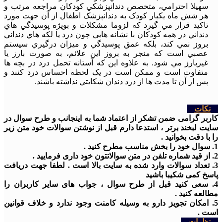
سهيلا احترامي، متخصص دندانپزشکي کودکان مراجعه مرتب و
هر شش ماه يکبار کودک به دندانپزشک اطفال از آن جهت مورد
تاکيد قرار مي گيرد که لزوما مشکلات و بويژه پوسيدگي هاي
دنداني در همه کودکان با نشانه هايي چون درد يا لکه هاي دنداني
بروز نمي کند، بلکه عمق پوسيدگي و ميزان درگيري سيستم
عصبي است که منجر به بروز اين علائم، به صورت بارز يا
غيربارز مي شود. به علاوه اين که آستانه تحمل درد در بچه ها
متفاوت است و ممکن است در يک لحظه احساس درد کنند و
پس از آن تا مدت ها از درد دندان شکايتي نداشته باشند.
نکات
کاربر گرامی ضمن تشکر از اعتماد شما به اینجانب و طرح سوال در
سایت لبخند برتر ، استدعا دارم قبل از نوشتن سوالات خود متن زیر
را با دقت بخوانید .
1. سوال خود را بخش مناسب مطرح کنید .
2. از قید شماره تلفن در متن سوالاتتون خود داری فرمایید .
3. تعداد سوالات وارد شده به سایت بالا است . لطفا جهت دریافت
پاسخ کمی شکیبا باشید
4. سعی کنید قبل از طرح سوال ، جواب های سایر کاربران را
مطالعه کنید .
5. امکان تجویز دارو به وسیله کامنت وجود ندارد و خلاف قوانین
است .
نظرات