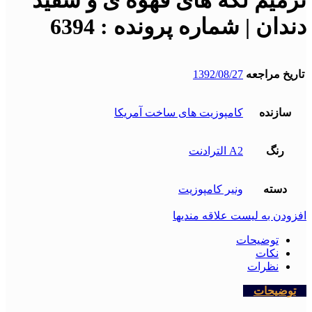
ترمیم لکه های قهوه ی و سفید
دندان | شماره پرونده : 6394
تاریخ مراجعه
1392/08/27
سازنده
کامپوزیت های ساخت آمریکا
رنگ
A2 الترادنت
دسته
ونیر کامپوزیت
افزودن به لیست علاقه مندیها
توضیحات
نکات
نظرات
توضیحات