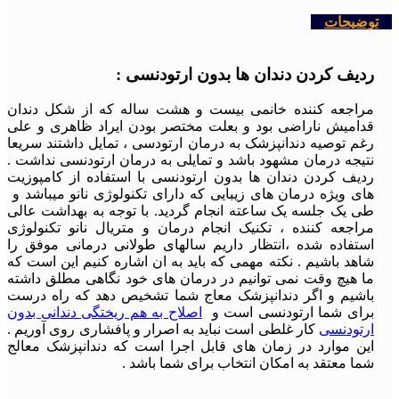
توضیحات
ردیف کردن دندان ها بدون ارتودنسی :
مراجعه کننده خانمی بیست و هشت ساله که از شکل دندان
قدامیش ناراضی بود و بعلت مختصر بودن ایراد ظاهری و علی
رغم توصیه دندانپزشک به درمان ارتودسی ، تمایل داشتند سریعا
نتیجه درمان مشهود باشد و تمایلی به درمان ارتودنسی نداشت .
ردیف کردن دندان ها بدون ارتودنسی با استفاده از کامپوزیت
های ویژه درمان های زیبایی که دارای تکنولوژی نانو میباشد و
طی یک جلسه یک ساعته انجام گردید. با توجه به بهداشت عالی
مراجعه کننده ، تکنیک انجام درمان و متریال نانو تکنولوژی
استفاده شده ،انتظار داریم سالهای طولانی درمانی موفق را
شاهد باشیم . نکته مهمی که باید به ان اشاره کنیم این است که
ما هیچ وقت نمی توانیم در درمان های خود نگاهی مطلق داشته
باشیم و اگر دندانپزشک معاج شما تشخیص دهد که راه درست
برای شما ارتودنسی است و
اصلاح به هم ریختگی دندانی بدون
ارتودنسی
کار غلطی است نباید به اصرار و پافشاری روی آوریم .
این موارد در زمان های قابل اجرا است که دندانپزشک معالج
شما معتقد به امکان انتخاب برای شما باشد .