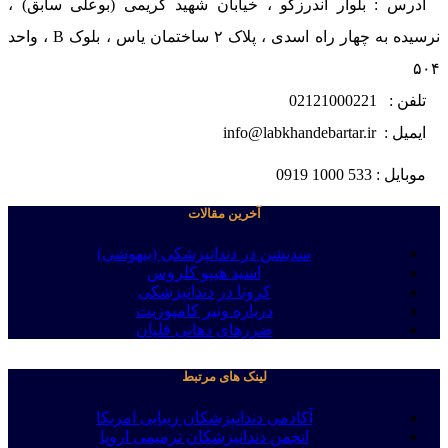
آدرس : بلوار اندرزگو ، خیابان شهید کریمی (بوعلی سابق) ،
نرسیده به چهار راه اسدی ، پلاک ۲ ساختمان یاس ، بلوک B ، واحد
۵۰۴
تلفن : 02121000221
ایمیل : info@labkhandebartar.ir
موبایل : 533 1000 0919
آخرین مقالات
سدیشن در دندانپزشکی (بیهوشی)
اسید هیپو کلروس
کرونا در دندانپزشکی
درباره ونیر کامپوزیت
ضررهای دهانی قلیان
لینک های مرتبط
آکادمی دندانپزشکان زیبایی امریکا
انجمن دندانپزشکان ترمیمی اروپا