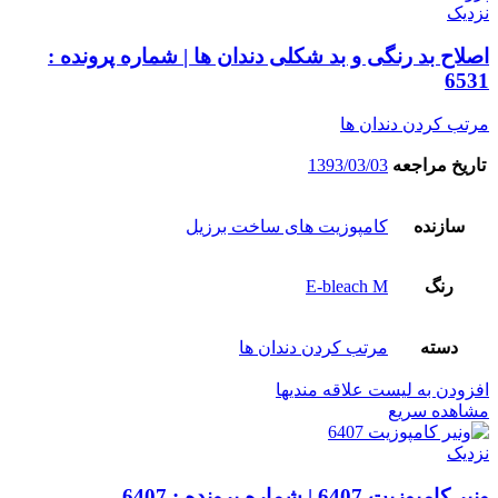
نزدیک
اصلاح بد رنگی و بد شکلی دندان ها | شماره پرونده :
6531
مرتب کردن دندان ها
تاریخ مراجعه
1393/03/03
سازنده
کامپوزیت های ساخت برزیل
رنگ
E-bleach M
دسته
مرتب کردن دندان ها
افزودن به لیست علاقه مندیها
مشاهده سریع
نزدیک
ونیر کامپوزیت 6407 | شماره پرونده : 6407