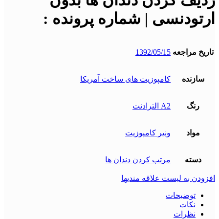
ردیف کردن دندان ها بدون
ارتودنسی | شماره پرونده :
تاریخ مراجعه
1392/05/15
سازنده
کامپوزیت های ساخت آمریکا
رنگ
A2 الترادنت
مواد
ونیر کامپوزیت
دسته
مرتب کردن دندان ها
افزودن به لیست علاقه مندیها
توضیحات
نکات
نظرات