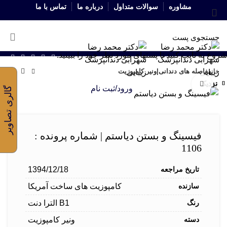
مشاوره
سوالات متداول
درباره ما
تماس با ما
شروع به تایپ کنید تا پستهای مورد نظر خود را ببینید.
خانه
فاصله های دندانی|ونیر کامپوزیت
نزدیک
نزدیک
نزدیک
نزدیک
نزدیک
نزدیک
نزدیک
نزدیک
برای بزرگنمایی کلیک کنید
ورود/ثبت نام
گالری تصاویر
فیسینگ و بستن دیاستم | شماره پرونده :
1106
تاریخ مراجعه
1394/12/18
سازنده
کامپوزیت های ساخت آمریکا
رنگ
B1 الترا دنت
دسته
ونیر کامپوزیت