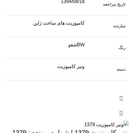
1394/08/18
تاریخ مراجعه
کامپوزیت های ساخت ژاپن
سازنده
BWشفو
رنگ
ونیر کامپوزیت
دسته
ونیر کامپوزیت 1379 | شماره پرونده : 1379