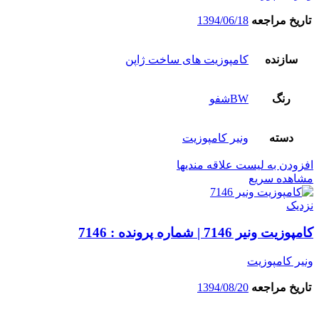
تاریخ مراجعه
1394/06/18
سازنده
کامپوزیت های ساخت ژاپن
رنگ
BWشفو
دسته
ونیر کامپوزیت
افزودن به لیست علاقه مندیها
مشاهده سریع
نزدیک
کامپوزیت ونیر 7146 | شماره پرونده : 7146
ونیر کامپوزیت
تاریخ مراجعه
1394/08/20