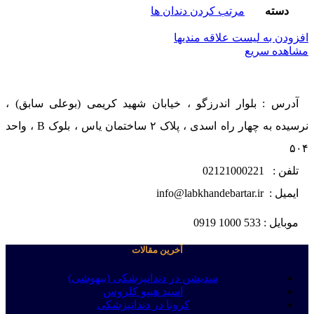
دسته
مرتب کردن دندان ها
افزودن به لیست علاقه مندیها
مشاهده سریع
آدرس : بلوار اندرزگو ، خیابان شهید کریمی (بوعلی سابق) ،
نرسیده به چهار راه اسدی ، پلاک ۲ ساختمان یاس ، بلوک B ، واحد
۵۰۴
تلفن : 02121000221
ایمیل : info@labkhandebartar.ir
موبایل : 533 1000 0919
آخرین مقالات
سدیشن در دندانپزشکی (بیهوشی)
اسید هیپو کلروس
کرونا در دندانپزشکی