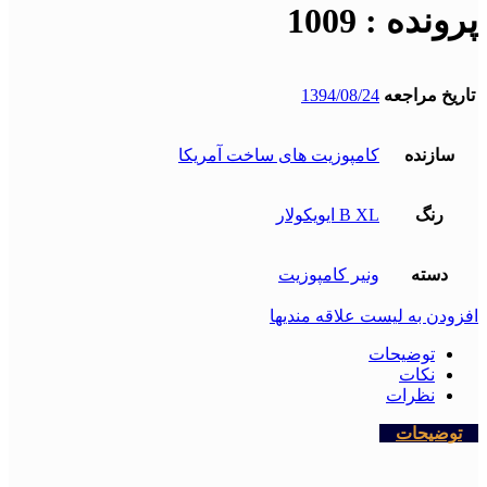
پرونده : 1009
تاریخ مراجعه
1394/08/24
سازنده
کامپوزیت های ساخت آمریکا
رنگ
B XL ایویکولار
دسته
ونیر کامپوزیت
افزودن به لیست علاقه مندیها
توضیحات
نکات
نظرات
توضیحات