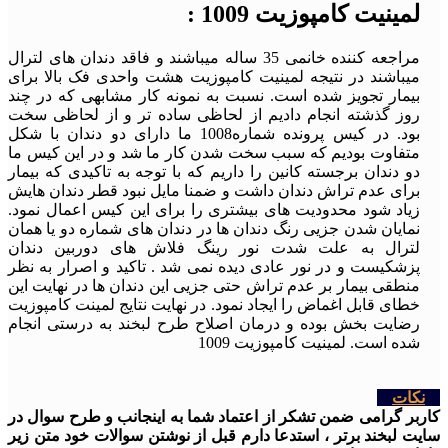
لمینیت کامپوزیت 1009 :
مراجعه کننده خانمی 35 ساله میباشند و فاقد دندان های لترال
میباشند در نتیجه لمینیت کامپوزیت هشت واحدی فک بالا برای
بیمار تجویز شده است. نسبت به نمونه کار مشابهی که در چند
روز گذشته انجام دادیم از لحاظی ساده تر و از لحاظی سخت
بود. در کیس پرونده شماره1008 ما دارای دو دندان با شکل
متفاوت بودیم که سبب سخت شدن کار ما شد و در این کیس ما
دو دندان برجسته کانین را داریم که با توجه به تاکیدی که بیمار
برای عدم تراش دندان داشت و ضمنا مایل نبود قطر دندان هایش
زیاد شود محدودیت های بیشتری را برای این کیس اعمال نمود.
نمایان شدن جزیی رنگ دندان ها در دندان های شماره دو یا همان
لترال به علت شدت نور رینگ فلاش های دوربین دندان
پزشکیست و در نور عادی دیده نمی شد . تاکید و اصرار به نظر
منطقی بیمار بر عدم تراش حتی جزیی این دندان ها در نهایت این
خطای قابل اغماض را ایجاد نمود. در نهایت نتایج لمینت کامپوزیت
رضایت بخش بوده و درمان اصلاح طرح لبخند به درستی انجام
شده است. لمینیت کامپوزیت 1009
نکات
کاربر گرامی ضمن تشکر از اعتماد شما به اینجانب و طرح سوال در
سایت لبخند برتر ، استدعا دارم قبل از نوشتن سوالات خود متن زیر