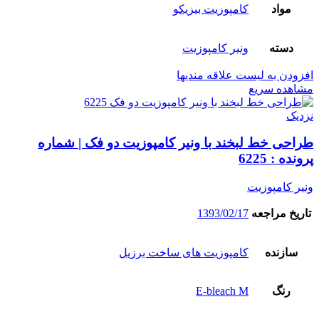
مواد
کامپوزیت بیزیکو
دسته
ونیر کامپوزیت
افزودن به لیست علاقه مندیها
مشاهده سریع
نزدیک
طراحی خط لبخند با ونیر کامپوزیت دو فک | شماره
پرونده : 6225
ونیر کامپوزیت
تاریخ مراجعه
1393/02/17
سازنده
کامپوزیت های ساخت برزیل
رنگ
E-bleach M