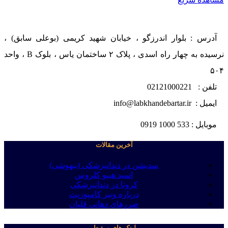
آدرس : بلوار اندرزگو ، خیابان شهید کریمی (بوعلی سابق) ،
نرسیده به چهار راه اسدی ، پلاک ۲ ساختمان یاس ، بلوک B ، واحد
۵۰۴
تلفن : 02121000221
ایمیل : info@labkhandebartar.ir
موبایل : 533 1000 0919
آخرین مقالات
سدیشن در دندانپزشکی (بیهوشی)
اسید هیپو کلروس
کرونا در دندانپزشکی
درباره ونیر کامپوزیت
ضررهای دهانی قلیان
لینک های مرتبط