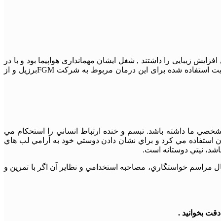
ایش زیبایی را داشتند , شغل ایشان مهمانداری هواپیما بود و با در
نظر گرفتن شرایط شغلی درخواست استفاده از کامپوزیت های را داشتند که در عین لبخند زیبا دارای رنگی نسبتا طبیعی باشد. کامپوزیت استفاده شده برای این درمان مربوط به شرکت FGMبرزیل و از
ات شخصي ما داشته باشد. تبسم و خنده ارتباط انساني را استحكام مي
نان استفاده مي كرد و براي نشان دادن دوستي خود به آرامي لب هاي
اشد، نيتي دوستانه است.
ل مراسم خواستگاري، مصاحبه استخدامي و نظاير آن اگر با تمرين و
قت بخوانید .