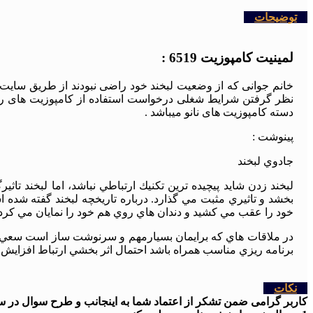
توضیحات
لمینیت کامپوزیت 6519 :
خانم جوانی که از وضعیت لبخند خود راضی نبودند از طریق سایت با 
دسته کامپوزیت های نانو میباشد .
پینوشت :
جادوي لبخند
لبخند زدن شايد پيچيده ترين تكنيك ارتباطي نباشد، اما لبخند تاث
بخشد و تاثيري مثبت مي گذارد. درباره تاريخچه لبخند گفته شده 
خود را عقب مي كشيد و دندان هاي روي هم خود را نمايان مي كرد ت
در ملاقات هاي كه برايمان بسيارمهم و سرنوشت ساز است سعي كنيم
برنامه ريزي مناسب همراه باشد احتمال اثر بخشي ارتباط افزايش 
نکات
کاربر گرامی ضمن تشکر از اعتماد شما به اینجانب و طرح سوال در سایت