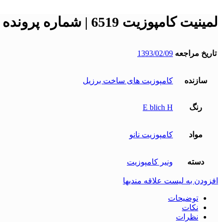
لمینیت کامپوزیت 6519 | شماره پرونده : 6519
تاریخ مراجعه
1393/02/09
سازنده
کامپوزیت های ساخت برزیل
رنگ
E blich H
مواد
کامپوزیت نانو
دسته
ونیر کامپوزیت
افزودن به لیست علاقه مندیها
توضیحات
نکات
نظرات