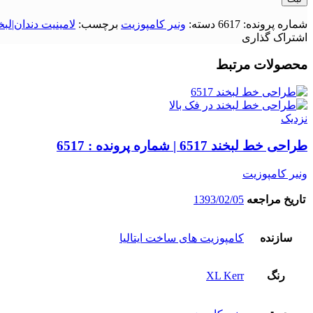
شماره پرونده:
6617
دسته:
ونیر کامپوزیت
برچسب:
لامینیت دندان|لب
اشتراک گذاری
محصولات مرتبط
نزدیک
طراحی خط لبخند 6517 | شماره پرونده : 6517
ونیر کامپوزیت
تاریخ مراجعه
1393/02/05
سازنده
کامپوزیت های ساخت ایتالیا
رنگ
XL Kerr