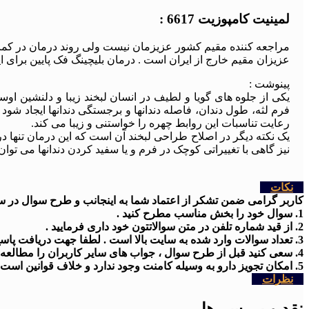
لمینیت کامپوزیت 6617 :
مراجعه کننده مقیم کشور عزیزمان نیست ولی روند درمان در ک
عزیزان مقیم خارج از ایران است . درمان بلیچینگ فک پایین برای 
پینوشت :
یکی از جلوه های گویا و لطیف در انسان لبخند زیبا و دلنشین او
فرم لثه، طول دندان، فاصله دندانها و برجستگی دندانها ایجاد شود 
رعایت تناسبات این روابط چهره را خواستنی و زیبا می کند.
یک نکته دیگر در اصلاح طراحی لبخند آن است که این درمان تنها در
نیز گاهی با تغییراتی کوچک در فرم و یا سفید کردن دندانها می تو
نکات
کاربر گرامی ضمن تشکر از اعتماد شما به اینجانب و طرح سوال در سایت
1. سوال خود را بخش مناسب مطرح کنید .
2. از قید شماره تلفن در متن سوالاتتون خود داری فرمایید .
3. تعداد سوالات وارد شده به سایت بالا است . لطفا جهت دریافت پاسخ کمی شکیبا باشید
4. سعی کنید قبل از طرح سوال ، جواب های سایر کاربران را مطالعه کنید .
5. امکان تجویز دارو به وسیله کامنت وجود ندارد و خلاف قوانین است .
نظرات