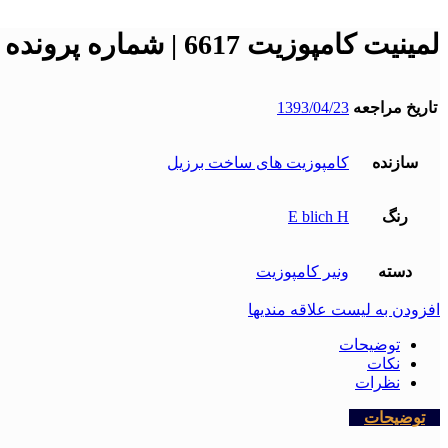
لمینیت کامپوزیت 6617 | شماره پرونده : 6617
تاریخ مراجعه
1393/04/23
سازنده
کامپوزیت های ساخت برزیل
رنگ
E blich H
دسته
ونیر کامپوزیت
افزودن به لیست علاقه مندیها
توضیحات
نکات
نظرات
توضیحات