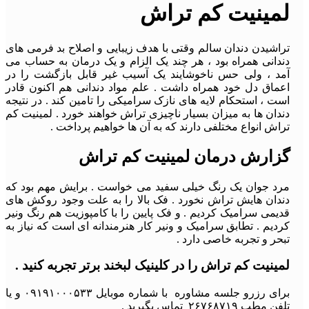
لمینیت کم تراش
تراشیدن دندان سالم وقتی با هدف زیبایی و اصلاح بد فرمی های
دندانی همراه بود ، هر چند یک الزام و یک درمان به حساب می
آمد ، ولی حس ناخوشایند یک آسیب غیر قابل بازگشت را در
اعماق دل خود همراه داشت . علم مواد دندانی هم اکنون قادر
است ، استحکام لایه های نازک سرامیکی را تامین کند . در نتیجه
دندان ها به میزان بسیار ناچیزی تراش خواهند خورد . لمینیت کم
تراش انواع مختلفی دارند که به آن ها خواهیم پرداخت .
گزارش درمان لمینیت کم تراش
مرد جوان یک رنگ خیلی سفید می خواست . برایش مهم بود که
دندان هایش تراش نخورد . فک بالا را به علت وجود روکش های
قدیمی سرامیک کردیم . و فک پایین را با کامپوزیت هم رنگ ونیر
کردیم . تطابق سرامیک و ونیر کار هنرمندانه ای است که نیاز به
تبحر و تجربه خاصی دارد .
لمینیت کم تراش را در کلینیک لبخند برتر تجربه کنید .
برای رزرو جلسه مشاوره با شماره موبایل ۰۹۱۹۱۰۰۰۵۳۳ و یا
تلفن مطب ۲۶۷۶۸۷۱۹ تماس بگیرید .