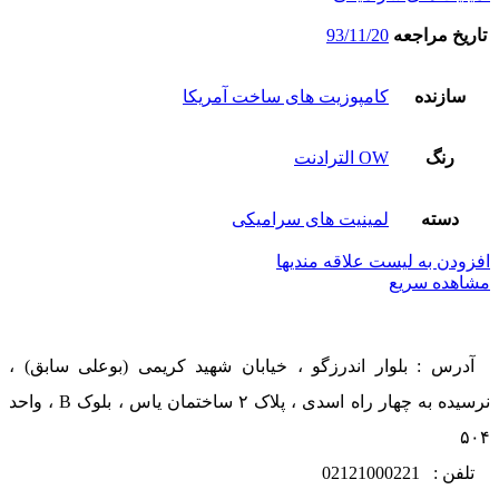
تاریخ مراجعه
93/11/20
سازنده
کامپوزیت های ساخت آمریکا
رنگ
OW الترادنت
دسته
لمینیت های سرامیکی
افزودن به لیست علاقه مندیها
مشاهده سریع
آدرس : بلوار اندرزگو ، خیابان شهید کریمی (بوعلی سابق) ،
نرسیده به چهار راه اسدی ، پلاک ۲ ساختمان یاس ، بلوک B ، واحد
۵۰۴
تلفن : 02121000221