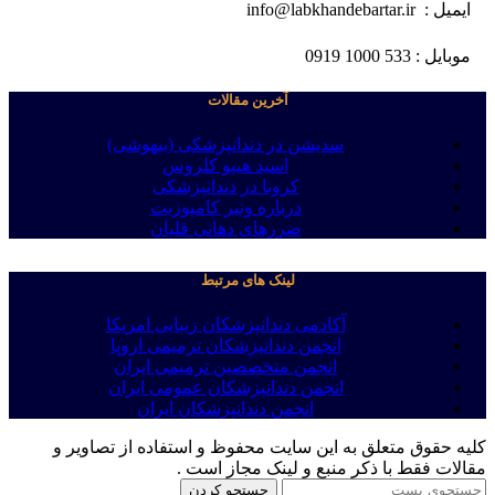
ایمیل : info@labkhandebartar.ir
موبایل : 533 1000 0919
آخرین مقالات
سدیشن در دندانپزشکی (بیهوشی)
اسید هیپو کلروس
کرونا در دندانپزشکی
درباره ونیر کامپوزیت
ضررهای دهانی قلیان
لینک های مرتبط
آکادمی دندانپزشکان زیبایی امریکا
انجمن دندانپزشکان ترمیمی اروپا
انجمن متخصصین ترمیمی ایران
انجمن دندانپزشکان عمومی ایران
انجمن دندانپزشکان ایران
کلیه حقوق متعلق به این سایت محفوظ و استفاده از تصاویر و
مقالات فقط با ذکر منبع و لینک مجاز است .
جستجو کردن