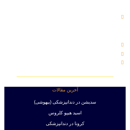
آدرس : بلوار اندرزگو ، خیابان شهید کریمی (بوعلی سابق) ،
نرسیده به چهار راه اسدی ، پلاک ۲ ساختمان یاس ، بلوک B ، واحد
۵۰۴
تلفن : 02121000221
ایمیل : info@labkhandebartar.ir
موبایل : 533 1000 0919
آخرین مقالات
سدیشن در دندانپزشکی (بیهوشی)
اسید هیپو کلروس
کرونا در دندانپزشکی