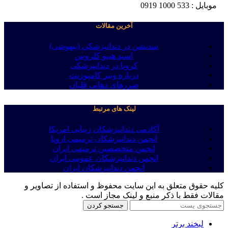
موبایل : 533 1000 0919
آخرین مقالات
سدیشن در دندانپزشکی (بیهوشی)
اسید هیپو کلروس
کرونا در دندانپزشکی
درباره ونیر کامپوزیت
ضررهای دهانی قلیان
لینک های مرتبط
آکادمی دندانپزشکان زیبایی امریکا
انجمن دندانپزشکان ترمیمی اروپا
انجمن متخصصین ترمیمی ایران
انجمن دندانپزشکان عمومی ایران
انجمن دندانپزشکان ایران
کلیه حقوق متعلق به این سایت محفوظ و استفاده از تصاویر و
مقالات فقط با ذکر منبع و لینک مجاز است .
جستجو کردن
لبخند برتر