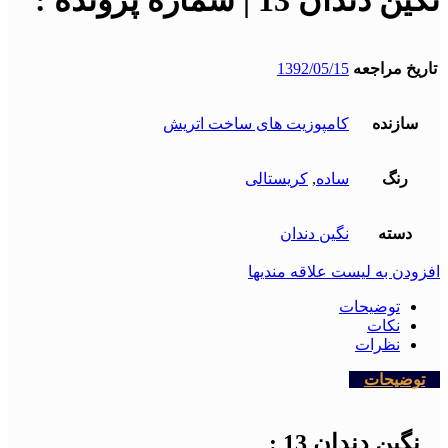
نگین دندان 13 | شماره پرونده :
تاریخ مراجعه
1392/05/15
سازنده
کامپوزیت های ساخت اتریش
رنگ
ساده
,
کریستالی
دسته
نگین دندان
افزودن به لیست علاقه مندیها
توضیحات
نکات
نظرات
توضیحات
نگین دندان 13 :