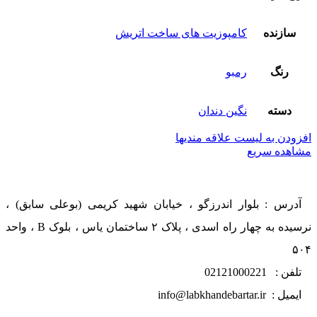
سازنده
کامپوزیت های ساخت اتریش
رنگ
رمبو
دسته
نگین دندان
افزودن به لیست علاقه مندیها
مشاهده سریع
آدرس : بلوار اندرزگو ، خیابان شهید کریمی (بوعلی سابق) ،
نرسیده به چهار راه اسدی ، پلاک ۲ ساختمان یاس ، بلوک B ، واحد
۵۰۴
تلفن : 02121000221
ایمیل : info@labkhandebartar.ir