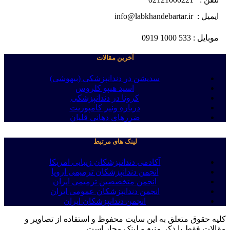
ایمیل : info@labkhandebartar.ir
موبایل : 533 1000 0919
آخرین مقالات
سدیشن در دندانپزشکی (بیهوشی)
اسید هیپو کلروس
کرونا در دندانپزشکی
درباره ونیر کامپوزیت
ضررهای دهانی قلیان
لینک های مرتبط
آکادمی دندانپزشکان زیبایی امریکا
انجمن دندانپزشکان ترمیمی اروپا
انجمن متخصصین ترمیمی ایران
انجمن دندانپزشکان عمومی ایران
انجمن دندانپزشکان ایران
کلیه حقوق متعلق به این سایت محفوظ و استفاده از تصاویر و
مقالات فقط با ذکر منبع و لینک مجاز است .