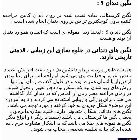
نگین دندان 9 :
نگین کریستالی ساده نصب شده بر روی دندان کانین مراجعه
کننده بدون کوچکترین تراش بر روی دندان انجام شده است .
نگین دندان 9 : لبخند زیبا مقوله اي است كه انسان همواره دنبال
آن بوده و هست.
نگین های دندانی در جلوه سازی این زیبایی ، قدمتی
تاریخی دارند.
همیشه ظاهر مرتب، زیبا و دلنشین یک فرد باعث افزایش اعتماد
بنفس، غرور و جذابیت وی می شود. این احساس برای زیبا بودن
از دیرباز با انسان همراه بوده و در طول گذشت زمان این تنها
روش های زیبا شدن بود که ممکن بود دچار تغییر و تحول شوند.
در زمان فراعنه مصر زنان از الماس كه در دندان كار گذاشته
مي شد ، براي بزرگي و زيبايي استفاده مي كردند و تا به امروزه
اين موضوع شكل جديدي به خود گرفته و مورد توجه مي باشد.
نگين های دندانی اشكال متفاوتي دارند. قلب. ستاره.دايره و…
بعضي نگين ها كريستالي مي باشند (سفيد يا رنگي) و انواع ديگر
نگين ها نمونه هاي طلا مي باشد كه به اشكال متفاوت فرم داده
شده اند كه بنا به سليقه شخصي انتخاب می شوند .