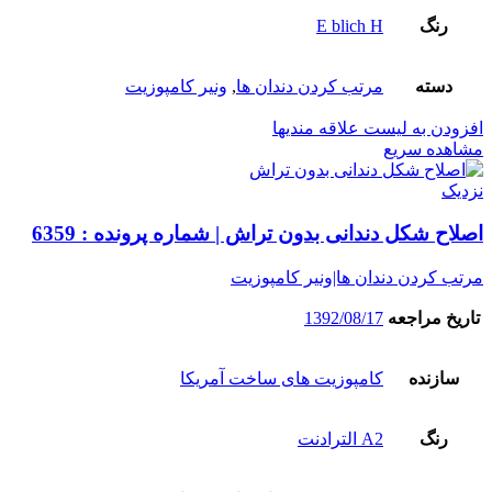
رنگ
E blich H
دسته
مرتب کردن دندان ها
,
ونیر کامپوزیت
افزودن به لیست علاقه مندیها
مشاهده سریع
نزدیک
اصلاح شکل دندانی بدون تراش | شماره پرونده : 6359
مرتب کردن دندان ها|ونیر کامپوزیت
تاریخ مراجعه
1392/08/17
سازنده
کامپوزیت های ساخت آمریکا
رنگ
A2 الترادنت