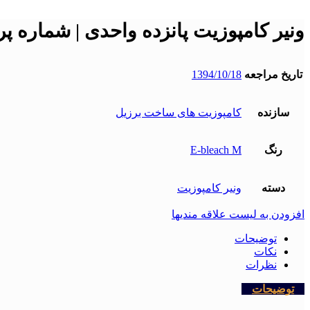
ونیر کامپوزیت پانزده واحدی | شماره پرونده
تاریخ مراجعه
1394/10/18
سازنده
کامپوزیت های ساخت برزیل
رنگ
E-bleach M
دسته
ونیر کامپوزیت
افزودن به لیست علاقه مندیها
توضیحات
نکات
نظرات
توضیحات