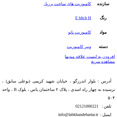
سازنده
کامپوزیت های ساخت برزیل
رنگ
E blich H
مواد
کامپوزیت نانو
دسته
ونیر کامپوزیت
افزودن به لیست علاقه مندیها
مشاهده سریع
آدرس : بلوار اندرزگو ، خیابان شهید کریمی (بوعلی سابق) ،
نرسیده به چهار راه اسدی ، پلاک ۲ ساختمان یاس ، بلوک B ، واحد
۵۰۴
تلفن : 02121000221
ایمیل : info@labkhandebartar.ir