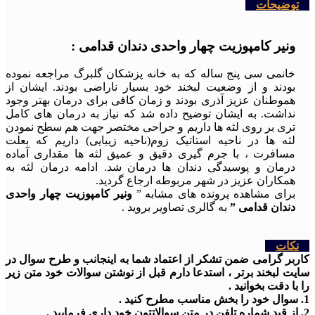
توضیحات
ونیر کامپوزیت چهار واحدی دندان قدامی :
خانمی سی پنج ساله که به خانه پزشکان گلبرگ مراجعه نموده
بودند و از وضعیت لبخند خود بسیار ناراضی بودند. ایشان از
هموطنان عزیز آذری بودند و زمان کافی برای درمان بهتر وجود
نداشت. به ایشان توضیح داده شد که نیاز به درمان های کامل
تری بر روی لثه ها داریم و جراحی مختصر جهت هم سطح نمودن
لثه ها در ناحیه استاتیک زوم(ناحیه زیبایی) داریم که بعلت
مسافرت ، با جرم گیری دقیق و عمیق لثه ها مقداری آماده
درمان و پوسیدگی دندان ها درمان شد. ادامه درمان لثه به
همکاران عزیز در شهر مربوطه ارجاع گردید.
برای مشاهده پرونده های مشابه ”
ونیر کامپوزیت چهار واحدی
دندان قدامی ”
به گالری تصاویر بروید .
نکات
کاربر گرامی ضمن تشکر از اعتماد شما به اینجانب و طرح سوال در
سایت لبخند برتر ، استدعا دارم قبل از نوشتن سوالات خود متن زیر
را با دقت بخوانید .
1. سوال خود را بخش مناسب مطرح کنید .
2. از قید شماره تلفن در متن سوالاتتون خود داری فرمایید .