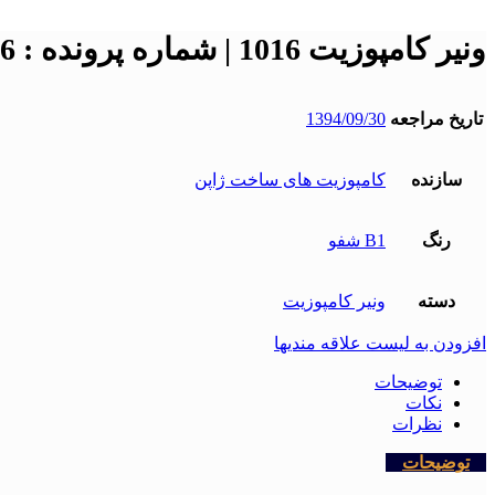
ونیر کامپوزیت 1016 | شماره پرونده : 1016
تاریخ مراجعه
1394/09/30
سازنده
کامپوزیت های ساخت ژاپن
رنگ
B1 شفو
دسته
ونیر کامپوزیت
افزودن به لیست علاقه مندیها
توضیحات
نکات
نظرات
توضیحات