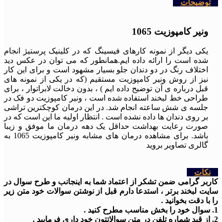
توضیحات
ونیر کامپوزیت 1065
یکی دیگر از نمونه کارهای فیسینگ که در کلینیک پرستیژ انجام
شده است را ارائه داده ایم.همانطور که می توان در عکس دید
اختلاف رنگ در دو دندان جلو بسیار مشهود است و برای این کار
نیز از روش ونیر کامپوزیت مستقیم (که در یکی از نمونه های
قبل درباره ی آن توضیح داده ایم ) ، بدون دخالت لابراتوار ، برای
طراحی خط لبخند استفاده شده است ، ونیر کامپوزیت دو فک در
جلسه ی شش ساعته انجام شد. در این درمان کوچکترین تراشی
بر روی دندان ها داده نشده است . انتظار اولیه ما این است که در
صورت رعایت بهداشت حداقل یک دهه درمان ما موفق و زیبا
باشد. برای مشاهده درمان های مشابه ونیر کامپوزیت 1065 به
گالری تصاویر بروید
نکات
کاربر گرامی ضمن تشکر از اعتماد شما به اینجانب و طرح سوال در
سایت لبخند برتر ، استدعا دارم قبل از نوشتن سوالات خود متن زیر
را با دقت بخوانید .
1. سوال خود را بخش مناسب مطرح کنید .
2. از قید شماره تلفن در متن سوالاتتون خود داری فرمایید .