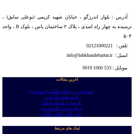
آدرس : بلوار اندرزگو ، خیابان شهید کریمی (بوعلی سابق) ،
نرسیده به چهار راه اسدی ، پلاک ۲ ساختمان یاس ، بلوک B ، واحد
۵۰۴
تلفن : 02121000221
ایمیل : info@labkhandebartar.ir
موبایل : 533 1000 0919
آخرین مقالات
سدیشن در دندانپزشکی (بیهوشی)
اسید هیپو کلروس
کرونا در دندانپزشکی
درباره ونیر کامپوزیت
ضررهای دهانی قلیان
لینک های مرتبط