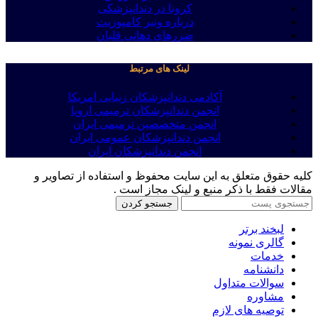
کرونا در دندانپزشکی
درباره ونیر کامپوزیت
ضررهای دهانی قلیان
لینک های مرتبط
آکادمی دندانپزشکان زیبایی امریکا
انجمن دندانپزشکان ترمیمی اروپا
انجمن متخصصین ترمیمی ایران
انجمن دندانپزشکان عمومی ایران
انجمن دندانپزشکان ایران
کلیه حقوق متعلق به این سایت محفوظ و استفاده از تصاویر و
مقالات فقط با ذکر منبع و لینک مجاز است .
جستجو کردن
لبخند برتر
گالری نمونه
خدمات
دانشنامه
سوالات متداول
مشاوره
توصیه های لازم