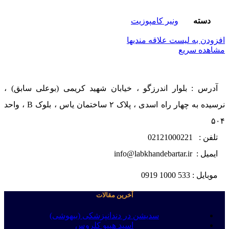
دسته
ونیر کامپوزیت
افزودن به لیست علاقه مندیها
مشاهده سریع
آدرس : بلوار اندرزگو ، خیابان شهید کریمی (بوعلی سابق) ،
نرسیده به چهار راه اسدی ، پلاک ۲ ساختمان یاس ، بلوک B ، واحد
۵۰۴
تلفن : 02121000221
ایمیل : info@labkhandebartar.ir
موبایل : 533 1000 0919
آخرین مقالات
سدیشن در دندانپزشکی (بیهوشی)
اسید هیپو کلروس