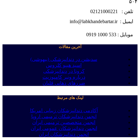
۵۰۴
تلفن : 02121000221
ایمیل : info@labkhandebartar.ir
موبایل : 533 1000 0919
آخرین مقالات
سدیشن در دندانپزشکی (بیهوشی)
اسید هیپو کلروس
کرونا در دندانپزشکی
درباره ونیر کامپوزیت
ضررهای دهانی قلیان
لینک های مرتبط
آکادمی دندانپزشکان زیبایی امریکا
انجمن دندانپزشکان ترمیمی اروپا
انجمن متخصصین ترمیمی ایران
انجمن دندانپزشکان عمومی ایران
انجمن دندانپزشکان ایران