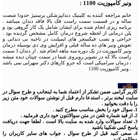
ونیر کامپوزیت 1100 :
خانم مراجعه کننده به کلینیک دندانپزشکی پرستیژ حدودا شصت
ساله و در قسمت سمت راست فک بالا فاقد دندان میباشد .
برنامه ریزی انجام شده برای ایشان شامل یک کار گروهی بود و
پلن درمانی از لحظه شروع درمان کامل مشخص گردیده بود .
جراحی و نصب فیکسچر های ایمپلنت در ناحیه بی دندانی و
تعویض ونیر های ده ساله قبلی و افزایش وی دی بوسیله درمان
ونیر کامپوزیت در یک دوره سه ماهه انجام شد . از دندان 3 سمت
راست بالا که در تصوبر روبروی شما در سمت چپتان دیده میشه
، درمان سرامیکی است که جزو کارهای دکتر سهرابی نمی باشد
. ونیر کامپوزیت 1100
نکات
کاربر گرامی ضمن تشکر از اعتماد شما به اینجانب و طرح سوال در
سایت لبخند برتر ، استدعا دارم قبل از نوشتن سوالات خود متن زیر
را با دقت بخوانید .
1. سوال خود را بخش مناسب مطرح کنید .
2. از قید شماره تلفن در متن سوالاتتون خود داری فرمایید .
3. تعداد سوالات وارد شده به سایت بالا است . لطفا جهت دریافت
پاسخ کمی شکیبا باشید
4. سعی کنید قبل از طرح سوال ، جواب های سایر کاربران را
مطالعه کنید .