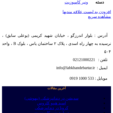
دسته
ونیر کامپوزیت
افزودن به لیست علاقه مندیها
مشاهده سریع
آدرس : بلوار اندرزگو ، خیابان شهید کریمی (بوعلی سابق) ،
نرسیده به چهار راه اسدی ، پلاک ۲ ساختمان یاس ، بلوک B ، واحد
۵۰۴
تلفن : 02121000221
ایمیل : info@labkhandebartar.ir
موبایل : 533 1000 0919
آخرین مقالات
سدیشن در دندانپزشکی (بیهوشی)
اسید هیپو کلروس
کرونا در دندانپزشکی
درباره ونیر کامپوزیت